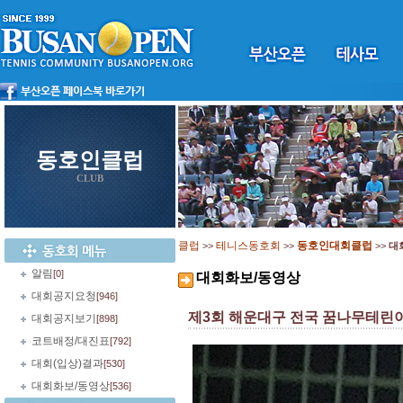
동호인클럽
CLUB
클럽
테니스동호회
동호인대회클럽
>>
>>
>>
대
알림
[0]
대회화보/동영상
대회공지요청
[946]
제3회 해운대구 전국 꿈나무테린
대회공지보기
[898]
코트배정/대진표
[792]
대회(입상)결과
[530]
대회화보/동영상
[536]