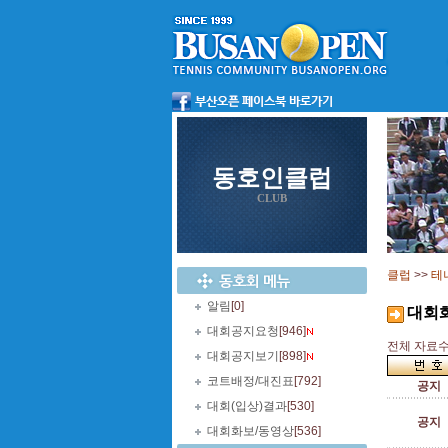
동호인클럽
CLUB
클럽
>>
테
알림
[0]
대회
대회공지요청
[946]
전체 자료수 
대회공지보기
[898]
코트배정/대진표
[792]
공지
대회(입상)결과
[530]
공지
대회화보/동영상
[536]