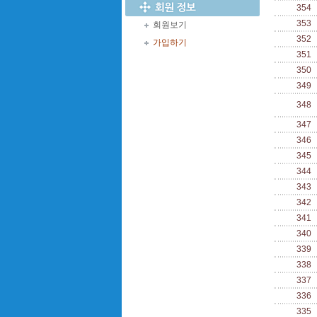
354
353
회원보기
352
가입하기
351
350
349
348
347
346
345
344
343
342
341
340
339
338
337
336
335