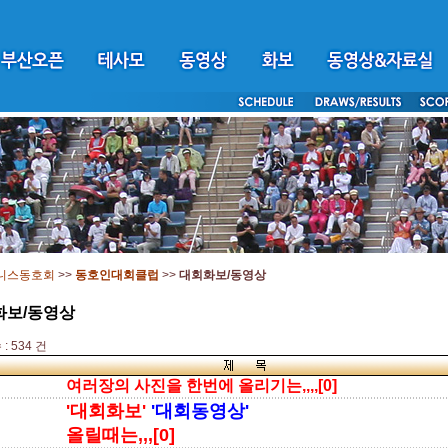
니스동호회
>>
동호인대회클럽
>>
대회화보/동영상
화보/동영상
: 534 건
여러장의 사진을 한번에 올리기는,,,,[0]
'대회화보'
'대회동영상'
올릴때는,,,[0]