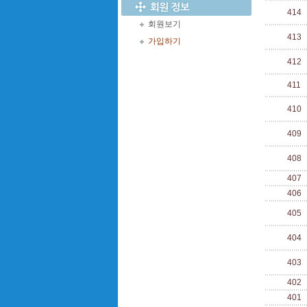
414
회원보기
413
가입하기
412
411
410
409
408
407
406
405
404
403
402
401