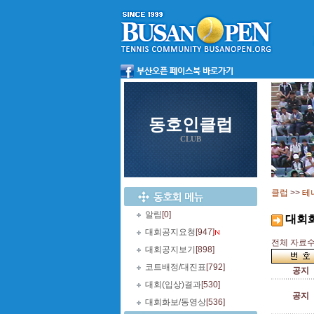
동호인클럽
CLUB
클럽
>>
테
알림
[0]
대회
대회공지요청
[947]
전체 자료수 
대회공지보기
[898]
코트배정/대진표
[792]
공지
대회(입상)결과
[530]
공지
대회화보/동영상
[536]