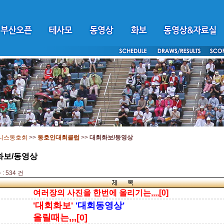
니스동호회
>>
동호인대회클럽
>>
대회화보/동영상
화보/동영상
: 534 건
여러장의 사진을 한번에 올리기는,,,,[0]
'대회화보'
'대회동영상'
올릴때는,,,[0]