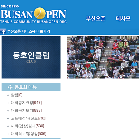
동호인클럽
CLUB
알림
[0]
대회공지요청
[947]
대회공지보기
[898]
코트배정/대진표
[792]
대회(입상)결과
[530]
대회화보/동영상
[536]