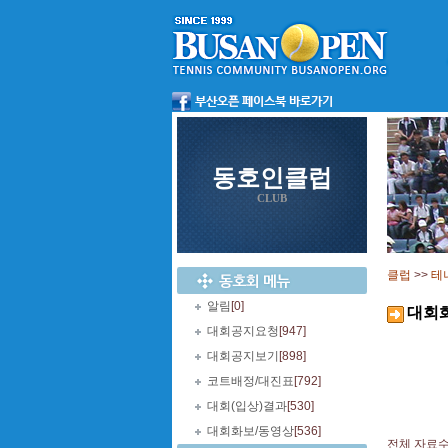
동호인클럽
CLUB
클럽
>>
테
알림
[0]
대회
대회공지요청
[947]
대회공지보기
[898]
코트배정/대진표
[792]
대회(입상)결과
[530]
대회화보/동영상
[536]
전체 자료수 