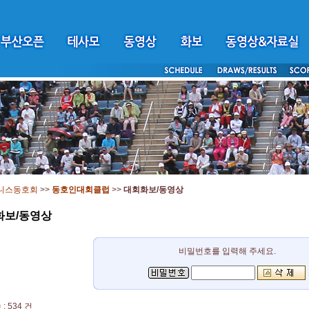
니스동호회
>>
동호인대회클럽
>>
대회화보/동영상
화보/동영상
비밀번호를 입력해 주세요.
: 534 건