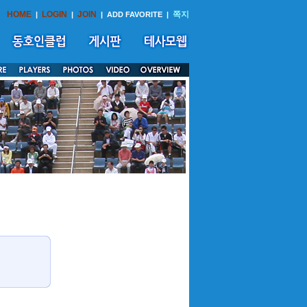
HOME
LOGIN
JOIN
쪽지
|
|
|
ADD FAVORITE
|