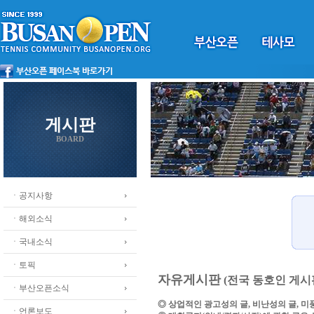
게시판
BOARD
ㆍ공지사항
ㆍ해외소식
ㆍ국내소식
ㆍ토픽
자유게시판
(전국 동호인 게시
ㆍ부산오픈소식
◎ 상업적인 광고성의 글, 비난성의 글, 
ㆍ언론보도