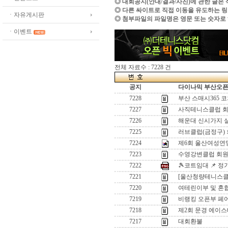
◎ 대회공지(안내/결과/사진)에 관한 글은
◎ 다른 싸이트로 직접 이동을 유도하는 
ㆍ자유게시판
◎ 첨부파일의 파일명은 영문 또는 숫자로
ㆍ이벤트
전체 자료수 : 7228 건
공지
다이나믹 부산오픈[
7228
부산 스매시365 
7227
사직테니스클럽 회
7226
해운대 신시가지 
7225
러브클럽(금정구)
7224
제6회 울산여성연
7223
수영강변클럽 회원
7222
🎾코트임대 📌 
7221
[울산청량테니스클럽
7220
여테린이부 및 혼
7219
비랭킹 오픈부 페
7218
제2회 문경 에이스
7217
대회환불