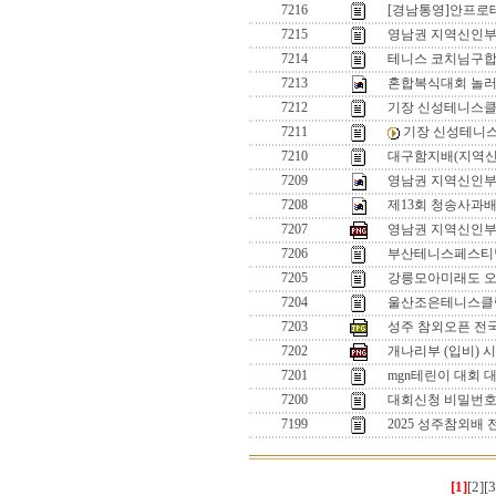
7216
[경남통영]안프로
7215
영남권 지역신인
7214
테니스 코치님구
7213
혼합복식대회 놀
7212
기장 신성테니스클
7211
기장 신성테니
7210
대구함지배(지역신
7209
영남권 지역신인부 입
7208
제13회 청송사과배
7207
영남권 지역신인부 
7206
부산테니스페스티벌
7205
강릉모아미래도 
7204
울산조은테니스클럽
7203
성주 참외오픈 전
7202
개나리부 (입비) 
7201
mgn테린이 대회 
7200
대회신청 비밀번
7199
2025 성주참외배
[1]
[2]
[3