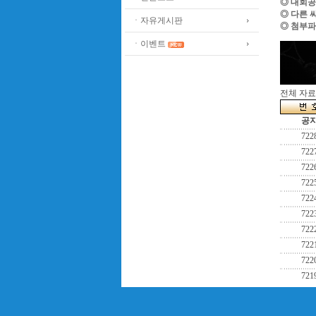
◎ 대회공
◎ 다른 
ㆍ자유게시판
◎ 첨부파
ㆍ이벤트
전체 자료수
공
722
722
722
722
722
722
722
722
722
721