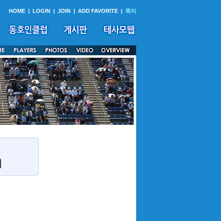
HOME
|
LOGIN
|
JOIN
|
ADD FAVORITE
|
쪽지