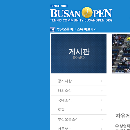
게시판
BOARD
ㆍ공지사항
ㆍ해외소식
ㆍ국내소식
ㆍ토픽
자유
ㆍ부산오픈소식
◎ 상업적
ㆍ언론보도