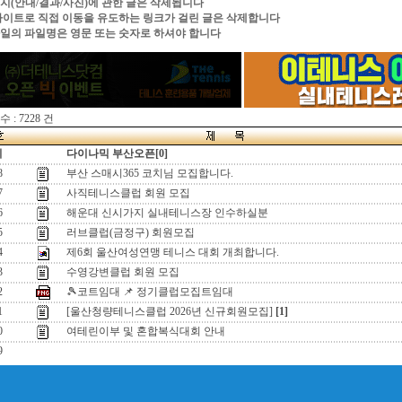
지(안내/결과/사진)에 관한 글은 삭제됩니다
싸이트로 직접 이동을 유도하는 링크가 걸린 글은 삭제합니다
일의 파일명은 영문 또는 숫자로 하셔야 합니다
 : 7228 건
지
다이나믹 부산오픈[0]
8
부산 스매시365 코치님 모집합니다.
7
사직테니스클럽 회원 모집
6
해운대 신시가지 실내테니스장 인수하실분
5
러브클럽(금정구) 회원모집
4
제6회 울산여성연맹 테니스 대회 개최합니다.
3
수영강변클럽 회원 모집
2
🎾코트임대 📌 정기클럽모집트임대
1
[울산청량테니스클럽 2026년 신규회원모집]
[1]
0
여테린이부 및 혼합복식대회 안내
9