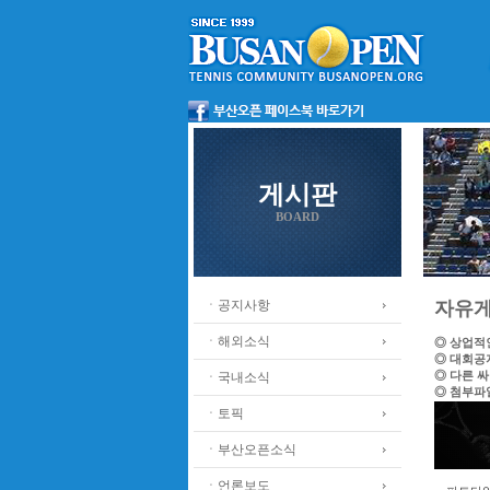
게시판
BOARD
ㆍ공지사항
자유
ㆍ해외소식
◎ 상업적
◎ 대회공
◎ 다른 
ㆍ국내소식
◎ 첨부파
ㆍ토픽
ㆍ부산오픈소식
ㆍ언론보도