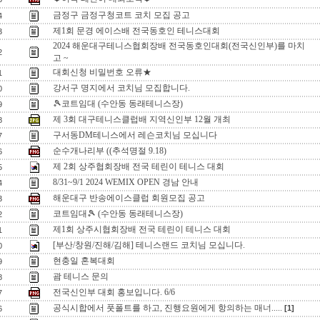
금정구 금정구청코트 코치 모집 공고
4
제1회 문경 에이스배 전국동호인 테니스대회
3
2024 해운대구테니스협회장배 전국동호인대회(전국신인부)를 마치
2
고 ~
대회신청 비밀번호 오류★
1
강서구 명지에서 코치님 모집합니다.
0
🎾코트임대 (수안동 동래테니스장)
9
제 3회 대구테니스클럽배 지역신인부 12월 개최
8
구서동DM테니스에서 레슨코치님 모십니다
7
순수개나리부 ((추석명절 9.18)
6
제 2회 상주협회장배 전국 테린이 테니스 대회
5
8/31~9/1 2024 WEMIX OPEN 경남 안내
4
해운대구 반송에이스클럽 회원모집 공고
3
코트임대🎾 (수안동 동래테니스장)
2
제1회 상주시협회장배 전국 테린이 테니스 대회
1
[부산/창원/진해/김해] 테니스랜드 코치님 모십니다.
0
현충일 혼복대회
9
괌 테니스 문의
8
전국신인부 대회 홍보입니다. 6/6
7
공식시합에서 풋폴트를 하고, 진행요원에게 항의하는 매너.....
[1]
6