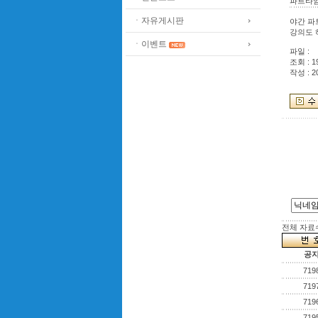
파트타임
ㆍ자유게시판
야간 파
강의도 
ㆍ이벤트
파일 :
조회 : 1
작성 : 2
전체 자료수 
공
719
719
719
719