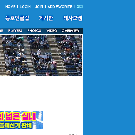
HOME
|
LOGIN
|
JOIN
|
ADD FAVORITE
|
쪽지