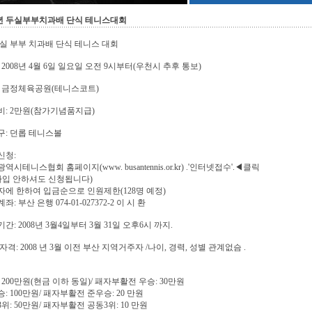
08년 두실부부치과배 단식 테니스대회
 두실 부부 치과배 단식 테니스 대회
 2008년 4월 6일 일요일 오전 9시부터(우천시 추후 통보)
: 금정체육공원(테니스코트)
: 2만원(참가기념품지급)
: 던롭 테니스볼
신청:
시테니스협회 홈페이지(www. busantennis.or.kr) .'인터넷접수'.◀클릭
가입 안하셔도 신청됩니다)
에 한하여 입금순으로 인원제한(128명 예정)
: 부산 은행 074-01-027372-2 이 시 환
간: 2008년 3월4일부터 3월 31일 오후6시 까지.
자격: 2008 년 3월 이전 부산 지역거주자 /나이, 경력, 성별 관계없슴 .
 200만원(현금 이하 동일)/ 패자부활전 우승: 30만원
: 100만원/ 패자부활전 준우승: 20 만원
위: 50만원/ 패자부활전 공동3위: 10 만원