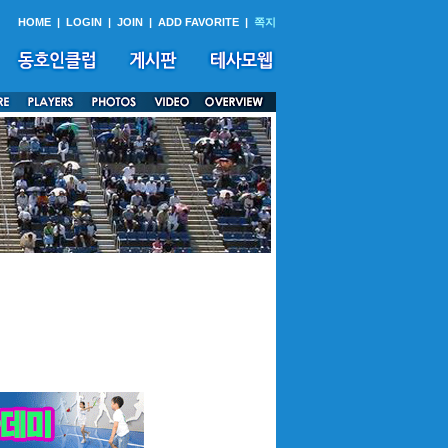
HOME
|
LOGIN
|
JOIN
|
ADD FAVORITE
|
쪽지