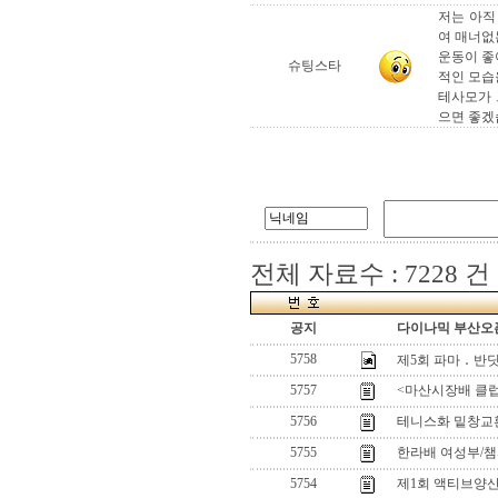
저는 아직
여 매너없
운동이 좋
슈팅스타
적인 모습
테사모가 
으면 좋겠습
전체 자료수 : 7228 건
공지
다이나믹 부산오픈
5758
제5회 파마 ․ 
5757
<마산시장배 클럽
5756
테니스화 밑창교
5755
한라배 여성부/
5754
제1회 액티브양