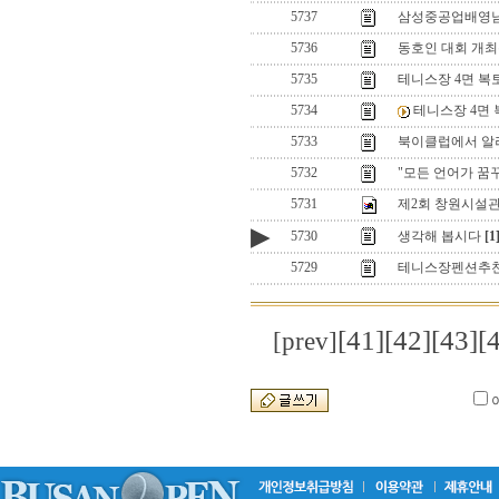
5737
삼성중공업배영
5736
동호인 대회 개최측
5735
테니스장 4면 복토.
5734
테니스장 4면 복
5733
북이클럽에서 알
5732
"모든 언어가 꿈
5731
제2회 창원시설
▶
5730
생각해 봅시다
[1
5729
테니스장펜션추천
[41]
[42]
[43]
[
[prev]