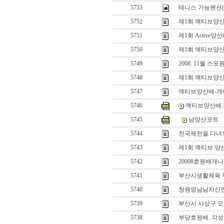
5753
테니스 가능펜션(
5752
제1회 액티브양
5751
제1회 Active
5750
제1회 액티브양
5749
2008. 11월 
5748
제1회 액티브양
5747
액티브양산배-개
5746
액티브양산배 
5745
남양산코트
5744
전국체전을 다녀와
5743
제1회 액티브 양
5742
20008효원배개
5741
부산시생활체육
5740
창원영남남자신
5739
부산시 사상구 모
5738
부당효원배..각