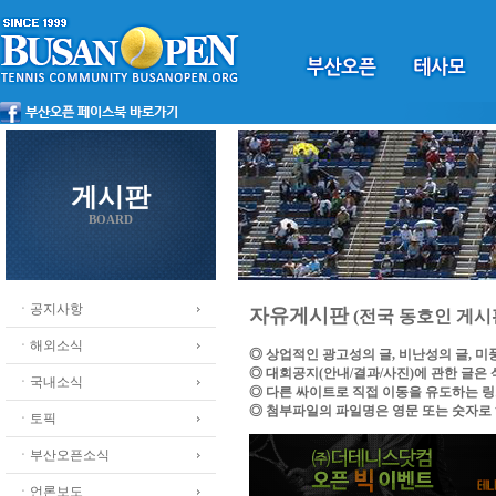
게시판
BOARD
ㆍ공지사항
자유게시판
(전국 동호인 게시
ㆍ해외소식
◎ 상업적인 광고성의 글, 비난성의 글, 
◎ 대회공지(안내/결과/사진)에 관한 글은
ㆍ국내소식
◎ 다른 싸이트로 직접 이동을 유도하는 
◎ 첨부파일의 파일명은 영문 또는 숫자로
ㆍ토픽
ㆍ부산오픈소식
ㆍ언론보도