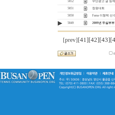
5852
무단광고 글 등
5851
창원대회
5850
Fama 이형택 
▶
5849
2009년 두실부
[41]
[42]
[43]
[
[prev]