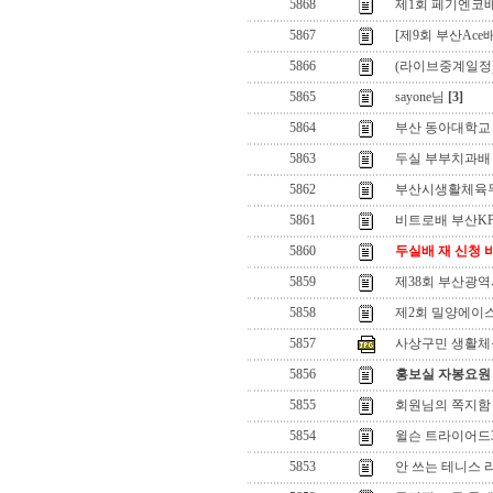
5868
제1회 페기엔코
5867
[제9회 부산Ace
5866
(라이브중계일정
5865
sayone님
[3]
5864
부산 동아대학교 
5863
두실 부부치과배
5862
부산시생활체육
5861
비트로배 부산K
5860
두실배 재 신청 
5859
제38회 부산광
5858
제2회 밀양에이
5857
사상구민 생활체육
5856
홍보실 자봉요원
5855
회원님의 쪽지함
5854
윌슨 트라이어드3
5853
안 쓰는 테니스 