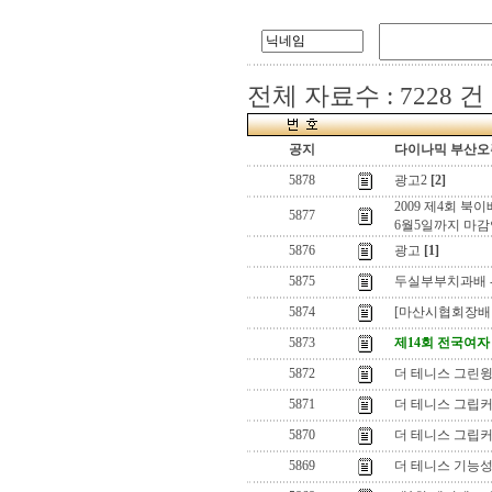
전체 자료수 : 7228 건
공지
다이나믹 부산오픈
5878
광고2
[2]
2009 제4회 
5877
6월5일까지 마
5876
광고
[1]
5875
두실부부치과배 
5874
[마산시협회장배
5873
제14회 전국여
5872
더 테니스 그린윙
5871
더 테니스 그립커
5870
더 테니스 그립커버
5869
더 테니스 기능성