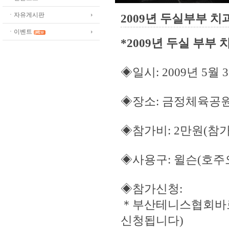
ㆍ자유게시판
2009년 두실부부 
ㆍ이벤트
*2009년 두실 부부
◈일시: 2009년 5
◈장소: 금정체육공
◈참가비: 2만원(참
◈사용구: 윌슨(호주
◈참가신청:
＊
부산테니스협회바로
신청됩니다)