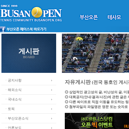
게시판
BOARD
ㆍ공지사항
자유게시판
(전국 동호인 게시
ㆍ해외소식
◎ 상업적인 광고성의 글, 비난성의 글, 
◎ 대회공지(안내/결과/사진)에 관한 글은
ㆍ국내소식
◎ 다른 싸이트로 직접 이동을 유도하는 
◎ 첨부파일의 파일명은 영문 또는 숫자로
ㆍ토픽
ㆍ부산오픈소식
ㆍ언론보도