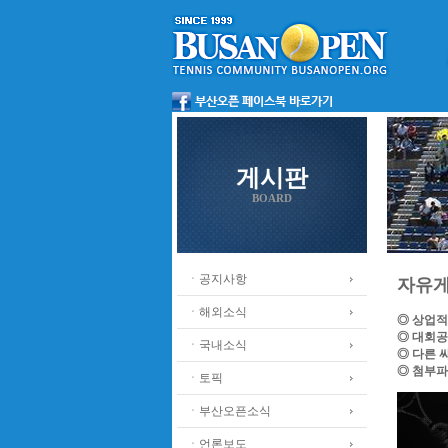
게시판
BOARD
ㆍ공지사항
자유
ㆍ해외소식
◎ 상업적
◎ 대회공
ㆍ국내소식
◎ 다른 
◎ 첨부파
ㆍ토픽
ㆍ부산오픈소식
ㆍ언론보도