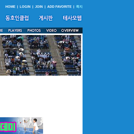
HOME
|
LOGIN
|
JOIN
|
ADD FAVORITE
|
쪽지