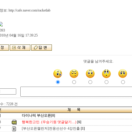
 http://cafe.naver.com/racketlab
393
010년 04월 16일 17:39:25
댓글을 남겨주세요.
 : 7228 건
지
다이나믹 부산오픈[0]
8
행복한고민. (우승기원 댓글달기....)
[6]
7
[부산오픈챌린저]전웅선선수 4강진출
[1]