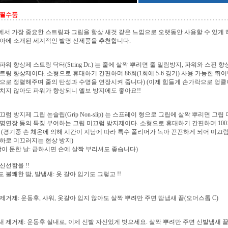
 필수품
서 가장 중요한 스트링과 그립을 항상 새것 같은 느낌으로 오랫동안 사용할 수 있게 
아에 소개된 세계적인 발명 신제품을 추천합니다.
파워 향상제 스트링 닥터(String Dr.) 는 줄에 살짝 뿌리면 줄 밀림방지, 파워와 스핀 
트링 향상제이다. 소형으로 휴대하기 간편하며 86회(1회에 5-6 경기) 사용 가능한 뛰
으로 정렬해주며 줄의 탄성과 수명을 연장시켜 줍니다) (이제 힘들게 손가락으로 엉클
치지 않아도 파워가 향상되니 엘보 방지에도 좋아요!!
끄럼 방지제 그립 논슬립(Grip Non-slip) 는 스프레이 형으로 그립에 살짝 뿌리면 그립
명연장 등의 특징 부여하는 그립 미끄럼 방지제이다. 소형으로 휴대하기 간편하며 100회 이
 (경기중 손 체온에 의해 시간이 지남에 따라 특수 폴리머가 녹아 끈끈하게 되어 미끄럼 
하로 미끄러지는 현상 방지)
각이 둔한 날: 급하시면 손에 살짝 부리셔도 좋습니다)
신선함을 !!
 불쾌한 땀, 발냄새: 옷 갈아 입기도 그렇고 !!
제거제: 운동후, 샤워, 옷갈아 입지 않아도 살짝 뿌려만 주면 땀냄새 끝(오더스톱 C)
 제거제: 운동후 실내로, 이제 신발 자신있게 벗으세요. 살짝 뿌려만 주면 신발냄새 끝