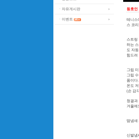
ㆍ자유게시판
동호인
ㆍ이벤트
테니스에
스 코리
스트링 
하는 스
도 자동
힘드려 
그립 미
그립 수
품이다.
온도 저
(손 감
청결과 
겨울에도
땀냄새 
신발냄새