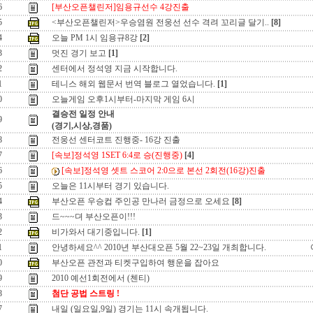
6
[부산오픈챌린저]임용규선수 4강진출
5
<부산오픈챌린저>우승염원 전웅선 선수 격려 꼬리글 달기..
[8]
4
오늘 PM 1시 임용규8강
[2]
3
멋진 경기 보고
[1]
2
센터에서 정석영 지금 시작합니다.
1
테니스 해외 웹문서 번역 블로그 열었습니다.
[1]
0
오늘게임 오후1시부터-마지막 게임 6시
결승전 일정 안내
9
(경기,시상,경품)
8
전웅선 센터코트 진행중- 16강 진출
7
[속보]정석영 1SET 6:4로 승(진행중)
[4]
6
[속보]정석영 셋트 스코어 2:0으로 본선 2회전(16강)진출
5
오늘은 11시부터 경기 있습니다.
4
부산오픈 우승컵 주인공 만나러 금정으로 오세요
[8]
3
드~~~뎌 부산오픈이!!!
2
비가와서 대기중입니다.
[1]
1
안녕하세요^^ 2010년 부산대오픈 5월 22~23일 개최합니다.
0
부산오픈 관전과 티켓구입하여 행운을 잡아요
9
2010 예선1회전에서 (첸티)
8
첨단 공법 스트링 !
7
내일 (일요일,9일) 경기는 11시 속개됩니다.