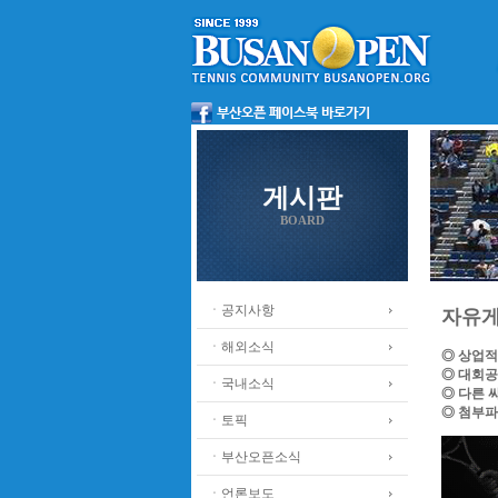
게시판
BOARD
ㆍ공지사항
자유
ㆍ해외소식
◎ 상업적
◎ 대회공
ㆍ국내소식
◎ 다른 
◎ 첨부파
ㆍ토픽
ㆍ부산오픈소식
ㆍ언론보도