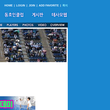
HOME
|
LOGIN
|
JOIN
|
ADD FAVORITE
|
쪽지