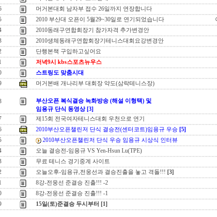
6
머거본대회 남자부 접수 26일까지 연장합니다
5
2010 부산대 오픈이 5월29~30일로 연기되었습니다
4
2010동래구연합회장기 참가자격 추가변경안
3
2010생체동래구연합회장기테니스대회요강변경안
2
단행본책 구입하고싶어요
1
저녁9시 kbs스포츠뉴우스
0
스트링도 맞춤시대
9
머거본배 개나리부 대회장 약도(삼락테니스장)
부산오픈 복식결승 녹화방송 (해설 이형택) 및
8
임용규 단식 동영상
[3]
7
제15회 전국여자테니스대회 우천으로 연기
6
2010부산오픈챌린저 단식 결승전(센터코트)임용규 우승
[5]
5
2010부산오픈챌린저 단식 우승 임용규 시상식 인터뷰
4
오늘 결승전-임용규 VS Yen-Hsun Lu(TPE)
3
무료 테니스 경기중계 사이트
2
오늘오후-임용규,전웅선과 결승진출을 놓고 격돌!!!
[3]
1
8강-전웅선 준결승 진출!!! -2
0
8강-전웅선 준결승 진출!!! -1
9
15일(토)준결승 두시부터
[1]