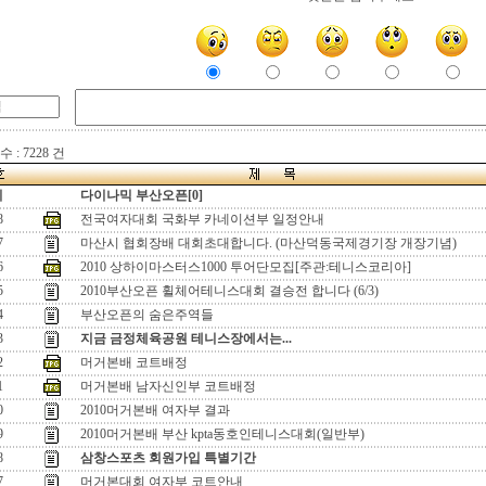
 : 7228 건
지
다이나믹 부산오픈[0]
8
전국여자대회 국화부 카네이션부 일정안내
7
마산시 협회장배 대회초대합니다. (마산덕동국제경기장 개장기념)
6
2010 상하이마스터스1000 투어단모집[주관:테니스코리아]
5
2010부산오픈 휠체어테니스대회 결승전 합니다 (6/3)
4
부산오픈의 숨은주역들
3
지금 금정체육공원 테니스장에서는...
2
머거본배 코트배정
1
머거본배 남자신인부 코트배정
0
2010머거본배 여자부 결과
9
2010머거본배 부산 kpta동호인테니스대회(일반부)
8
삼창스포츠 회원가입 특별기간
7
머거본대회 여자부 코트안내