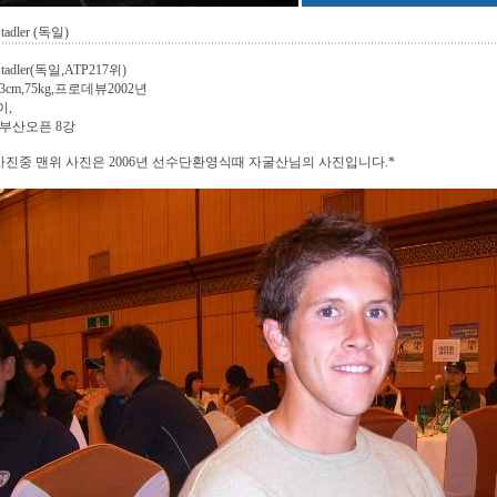
tadler (독일)
Stadler(독일,ATP217위)
83cm,75kg,프로데뷰2002년
이,
년 부산오픈 8강
사진중 맨위 사진은 2006년 선수단환영식때 자굴산님의 사진입니다.*