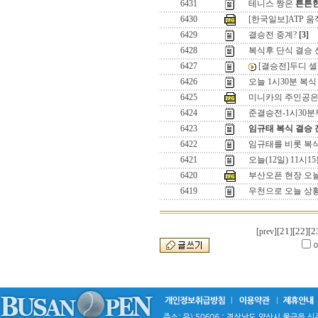
6431
테니스 짱은
튼튼한
6430
[한국일보]ATP 움
6429
결승전 중계?
[3]
6428
복식후 단식 결승 
6427
[결승전]두디 셀
6426
오늘 1시30분 복식
6425
미니카의 주인공은 
6424
준결승전-1시30분
6423
임규태 복식 결승 
6422
임규태를 비롯 복식
6421
오늘(12일) 11시1
6420
부산오픈 현장 오늘
6419
우천으로 오늘 상
[21]
[22]
[2
[prev]