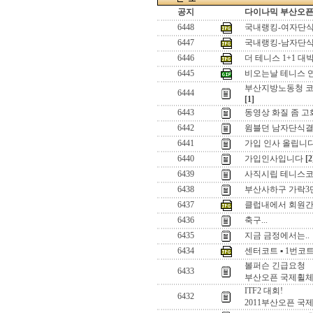
공지
다이나믹 부산오픈[
6448
국내랭킹-여자단
6447
국내랭킹-남자단
6446
더 테니스 1+1 대박
6445
비오는날 테니스 연
부산지방노동청 코
6444
[1]
6443
동영상 화질 좀 고
6442
윔블던 남자단식
6441
가입 인사 올립니
6440
가입인사입니다
[2
6439
사직시립 테니스코
6438
부산사하구 가락3
6437
클럽내에서 회원간
6436
축구...
6435
지금 금정에서는..
6434
센터코트 ▪ 1번코
볼퍼슨 긴급요청
6433
부산오픈 국제휠체
ITF2 대회!
6432
2011부산오픈 국