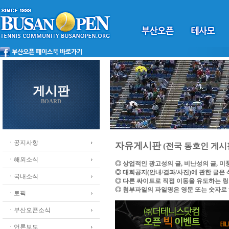
게시판
BOARD
ㆍ공지사항
자유게시판
(전국 동호인 게시
ㆍ해외소식
◎ 상업적인 광고성의 글, 비난성의 글, 
◎ 대회공지(안내/결과/사진)에 관한 글은
ㆍ국내소식
◎ 다른 싸이트로 직접 이동을 유도하는 
◎ 첨부파일의 파일명은 영문 또는 숫자로
ㆍ토픽
ㆍ부산오픈소식
ㆍ언론보도