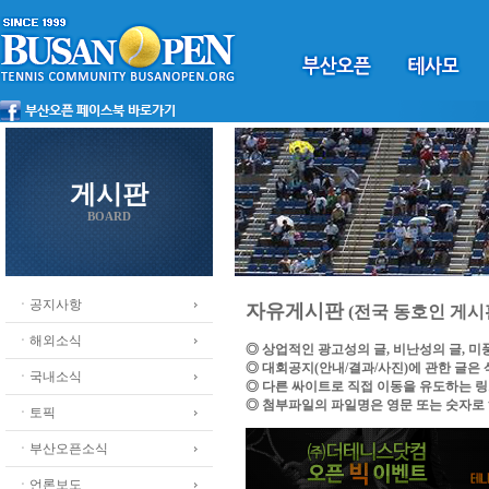
게시판
BOARD
ㆍ공지사항
자유게시판
(전국 동호인 게시
ㆍ해외소식
◎ 상업적인 광고성의 글, 비난성의 글, 
◎ 대회공지(안내/결과/사진)에 관한 글은
ㆍ국내소식
◎ 다른 싸이트로 직접 이동을 유도하는 
◎ 첨부파일의 파일명은 영문 또는 숫자로
ㆍ토픽
ㆍ부산오픈소식
ㆍ언론보도