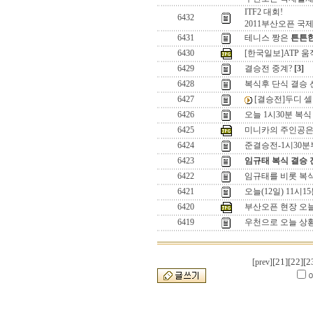
ITF2 대회!
6432
2011부산오픈 국
6431
테니스 짱은
튼튼한
6430
[한국일보]ATP 움
6429
결승전 중계?
[3]
6428
복식후 단식 결승 
6427
[결승전]두디 셀
6426
오늘 1시30분 복식
6425
미니카의 주인공은 
6424
준결승전-1시30분
6423
임규태 복식 결승 
6422
임규태를 비롯 복식
6421
오늘(12일) 11시1
6420
부산오픈 현장 오늘
6419
우천으로 오늘 상
[21]
[22]
[2
[prev]