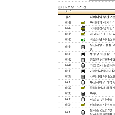
전체 자료수 : 7228 건
공지
다이나믹 부산오픈[
6448
국내랭킹-여자단
6447
국내랭킹-남자단
6446
더 테니스 1+1 대박
6445
비오는날 테니스 연
부산지방노동청 코
6444
[1]
6443
동영상 화질 좀 고
6442
윔블던 남자단식
6441
가입 인사 올립니
6440
가입인사입니다
[2
6439
사직시립 테니스코
6438
부산사하구 가락3
6437
클럽내에서 회원간
6436
축구...
6435
지금 금정에서는..
6434
센터코트 ▪ 1번코
볼퍼슨 긴급요청
6433
부산오픈 국제휠체