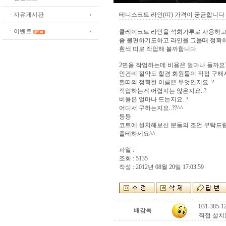
ㆍ자유게시판
테니스코트 라인(띠) 가격이 궁금합니다
ㆍ이벤트
클레이코트 라인을 석회가루로 사용하고
좀 불편하기도하고 라인을 그을때 정확하
흰색 띠로 작업해 볼까합니다.
2면을 작업하는데 비용은 얼마나 들까요
인건비 절약도 할겸 회원들이 직접 구해서
흰띠의 정확한 이름은 무엇인지요..?
작업하는게 어렵지는 않은지요..?
비용은 얼마나 드는지요..?
어디서 구하는지요..??^^
등등
코트에 설치해보신 분들의 조언 부탁드립
즐테하세요^^
파일 :
조회 : 5135
작성 : 2012년 08월 20일 17:03:59
031-38
배감독
직접 설치