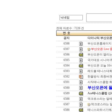
전체 자료수 : 7228 건
공지
다이나믹 부산오픈[
6598
부산오픈홈페이지 
6597
부산오픈 Live 
6596
부산오픈이 열리는 
6595
국가대표 시니어/쥬
6594
부산오픈 오늘 10
6593
레드볼 테니스대회
6592
한울방식 최종버젼(2
6591
사직테니스클럽 
부산오픈에 돌
6590
6589
Ace테니스클럽 신
6588
역크로스라는 말에
6587
역크로스라는 
6586
테니스파트너기에서