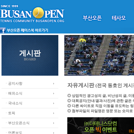
게시판
BOARD
ㆍ공지사항
자유게시판
(전국 동호인 게시
ㆍ해외소식
◎ 상업적인 광고성의 글, 비난성의 글, 
◎ 대회공지(안내/결과/사진)에 관한 글은
ㆍ국내소식
◎ 다른 싸이트로 직접 이동을 유도하는 
◎ 첨부파일의 파일명은 영문 또는 숫자로
ㆍ토픽
ㆍ부산오픈소식
ㆍ언론보도