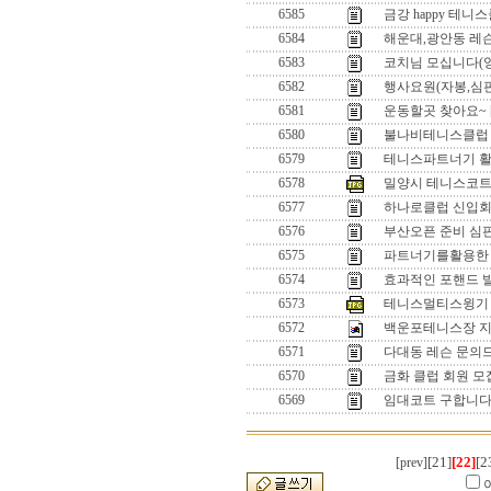
6585
금강 happy 테니
6584
해운대,광안동 레
6583
코치님 모십니다(
6582
행사요원(자봉,심판
6581
운동할곳 찾아요~
6580
불나비테니스클럽
6579
테니스파트너기 
6578
밀양시 테니스코트
6577
하나로클럽 신입
6576
부산오픈 준비 심
6575
파트너기를활용한
6574
효과적인 포핸드 
6573
테니스멀티스윙기 
6572
백운포테니스장 지
6571
다대동 레슨 문의
6570
금화 클럽 회원 모
6569
임대코트 구합니다.
[21]
[22]
[2
[prev]