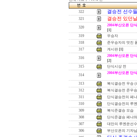
결승전 선수들.
322
결승전 있던날
321
2004부산오픈 단식 결승
320
[1]
319
우승자
318
준우승자의 멋진 
317
게시판
[1]
2004부산오픈 단식 결승
316
[2]
315
단식시상 전
2004부산오픈 단식 결승
314
313
복식결승전 우승 (
312
복식결승전 준우승
311
단식결승전의 페냐
310
단식결승전의 루옌
309
복식준결승 모습
308
단식준결승 페냐와
307
대만의 루옌쑨선
306
부산오픈의 기자