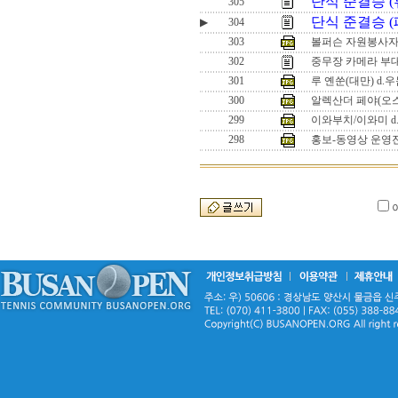
단식 준결승 (
305
단식 준결승 (
▶
304
303
볼퍼슨 자원봉사
302
중무장 카메라 부
301
루 옌쑨(대만) d.
300
알렉산더 페야(오스
299
이와부치/이와미 d
298
홍보-동영상 운영