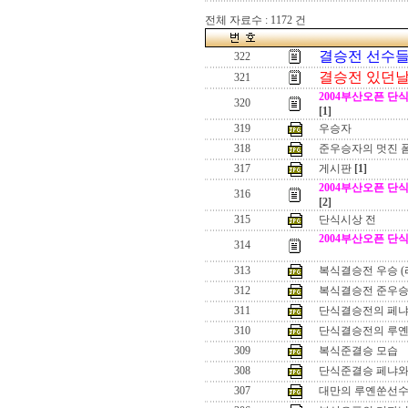
전체 자료수 : 1172 건
결승전 선수들.
322
결승전 있던날
321
2004부산오픈 단식 결승
320
[1]
319
우승자
318
준우승자의 멋진 
317
게시판
[1]
2004부산오픈 단식 결승
316
[2]
315
단식시상 전
2004부산오픈 단식 결승
314
313
복식결승전 우승 (
312
복식결승전 준우승
311
단식결승전의 페냐
310
단식결승전의 루옌
309
복식준결승 모습
308
단식준결승 페냐와
307
대만의 루옌쑨선