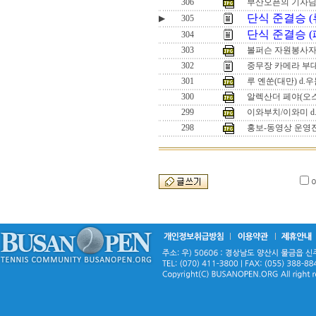
306
부산오픈의 기자
단식 준결승 (
▶
305
단식 준결승 (
304
303
볼퍼슨 자원봉사
302
중무장 카메라 부
301
루 옌쑨(대만) d.
300
알렉산더 페야(오스
299
이와부치/이와미 d
298
홍보-동영상 운영