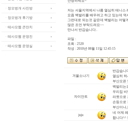
안녕하세요~
ㆍ정모벙개 사진방
저는 서울지역에서 나름 열심히 테니스 
요즘 백발리를 배우려고 하고 있는데 역
ㆍ정모벙개 후기방
그런대로 되는것 같은데 백발리는 어떻
많은 조언 부탁드려요~~
ㆍ테사모웹 큰잔치
만나서 반갑습니다..
ㆍ테사모웹 운영진
파일 :
조회 : 2520
ㆍ테사모웹 운영실
작성 : 2010년 08월 11일 12:45:15
반갑습니다
겨울소나기
열심히 하
부산오픈 
백발리는요
우리집 비
자이안트
라켓으로 
손등으로 
부산이나,
네 어제 레
juju
합니다^^