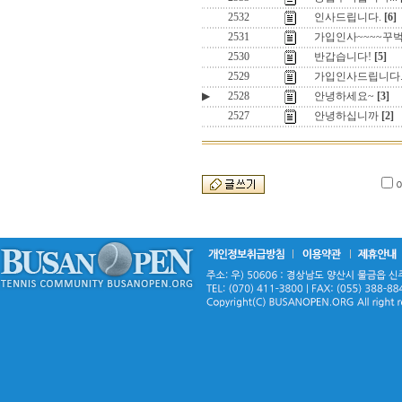
2532
인사드립니다.
[6]
2531
가입인사~~~~꾸
2530
반갑습니다!
[5]
2529
가입인사드립니다
▶
2528
안녕하세요~
[3]
2527
안녕하십니까
[2]