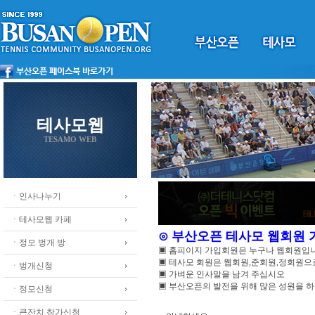
테사모웹
TESAMO WEB
ㆍ인사나누기
ㆍ테사모웹 카페
⊙ 부산오픈 테사모 웹회원
ㆍ정모 벙개 방
▣ 홈피이지 가입회원은 누구나 웹회원입
▣ 테사모 회원은 웹회원,준회원,정회원
ㆍ벙개신청
▣ 가벼운 인사말을 남겨 주십시오
▣ 부산오픈의 발전을 위해 많은 성원을 
ㆍ정모신청
ㆍ큰잔치 참가신청