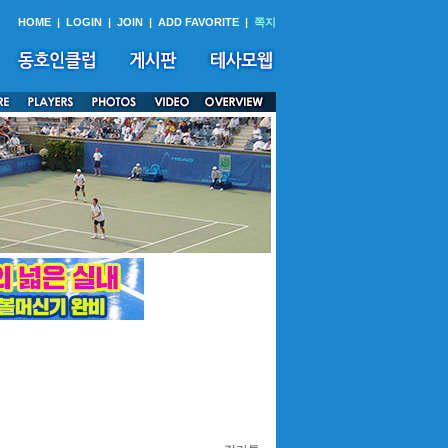
HOME
|
LOGIN
|
JOIN
|
ADD FAVORITE
|
쪽지