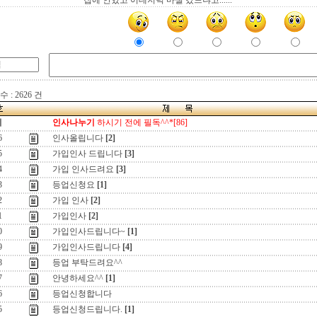
집에 안있고 어데저녁 마실 갔느냐고......
 : 2626 건
지
인사나누기
하시기 전에 필독^^*[86]
6
인사올립니다
[2]
5
가입인사 드립니다
[3]
4
가입 인사드려요
[3]
3
등업신청요
[1]
2
가입 인사
[2]
1
가입인사
[2]
0
가입인사드립니다~
[1]
9
가입인사드립니다
[4]
8
등업 부탁드려요^^
7
안녕하세요^^
[1]
6
등업신청합니다
5
등업신청드립니다.
[1]