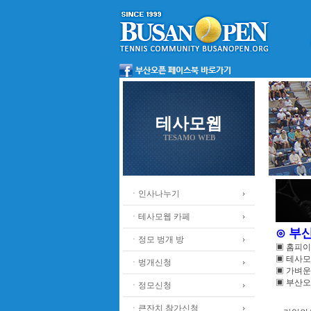
테사모웹
TESAMO WEB
ㆍ인사나누기
ㆍ테사모웹 카페
⊙ 부
ㆍ정모 벙개 방
▣ 홈피
▣ 테사모
ㆍ벙개신청
▣ 가벼운
▣ 부산오
ㆍ정모신청
ㆍ큰잔치 참가신청