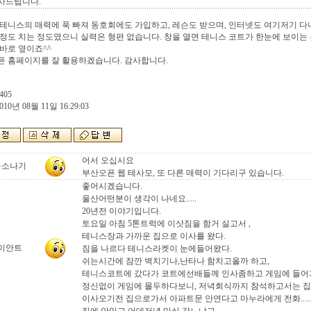
사드립니다.
테니스의 매력에 푹 빠져 동호회에도 가입하고, 레슨도 받으며, 인터넷도 여기저기 다
정도 치는 정도였으니 실력은 형편 없습니다. 창을 열면 테니스 코트가 한눈에 보이는
바로 옆이죠^^
픈 홈페이지를 잘 활용하겠습니다. 감사합니다.
405
010년 08월 11일 16:29:03
어서 오십시요
울소나기
부산오픈 웹 테사모, 또 다른 매력이 기다리구 있습니다.
좋어시겠습니다.
울산어떤분이 생각이 나네요.....
20년전 이야기입니다.
토요일 아침 5톤트럭에 이삿짐을 함거 실고서 ,
테니스장과 가까운 집으로 이사를 왔다.
이안트
짐을 나르다 테니스라켓이 눈에들어왔다.
쉬는시간에 잠깐 벽치기나,난타나 함치고올까 하고,
테니스코트에 갔다가 코트에선배들께 인사좀하고 게임에 들어
정신없이 게임에 몰두하다보니, 저녁회식까지 참석하고서는 집으로
이사오기전 집으로가서 아파트문 안연다고 마누라에게 전화......