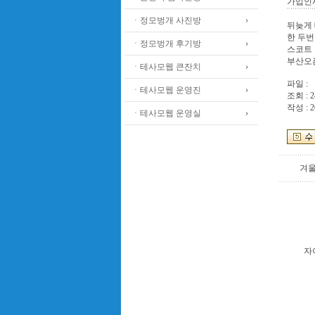
가입인
ㆍ정모벙개 사진방
뒤늦게 
한 두번
ㆍ정모벙개 후기방
스코트 
부산오
ㆍ테사모웹 큰잔치
파일 :
ㆍ테사모웹 운영진
조회 : 2
작성 : 2
ㆍ테사모웹 운영실
겨
자