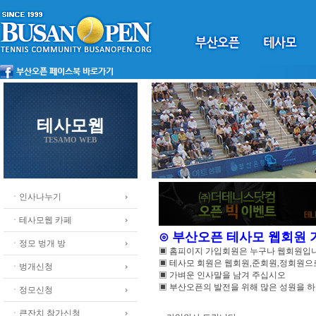
테사모웹
TESAMO WEB
ㆍ인사나누기
ㆍ테사모웹 카페
⊙ 부산오픈 테사모 웹회원
ㆍ정모 벙개 방
▣ 홈피이지 가입회원은 누구나 웹회원입
▣ 테사모 회원은 웹회원,준회원,정회원
ㆍ벙개신청
▣ 가벼운 인사말을 남겨 주십시오
▣ 부산오픈의 발전을 위해 많은 성원을 
ㆍ정모신청
ㆍ큰잔치 참가신청