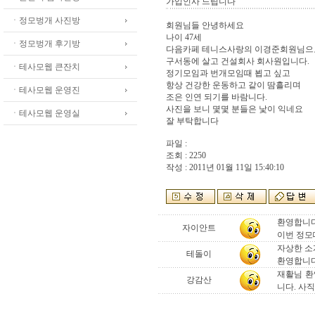
가입인사 드립니다
ㆍ정모벙개 사진방
회원님들 안녕하세요
나이 47세
ㆍ정모벙개 후기방
다음카페 테니스사랑의 이경준회원님으
구서동에 살고 건설회사 회사원입니다.
ㆍ테사모웹 큰잔치
정기모임과 번개모임때 뵙고 싶고
항상 건강한 운동하고 같이 땀흘리며
ㆍ테사모웹 운영진
조은 인연 되기를 바람니다.
사진을 보니 몇몇 분들은 낯이 익네요
ㆍ테사모웹 운영실
잘 부탁합니다
파일 :
조회 : 2250
작성 : 2011년 01월 11일 15:40:10
환영합니다
자이안트
이번 정모
자상한 소
테돌이
환영합니다
재활님 환
강감산
니다. 사직