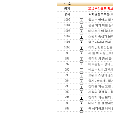
공지
2012부산오픈 홍보
공지
★회원정보수정(로그인
1005
알고는 있어도 잘 
1004
공을 치기 위한 움
1003
테니스가 마음대로 
1002
스윙의 중심과 움
1001
좋은 자세의 원리 
1000
착각 ,,,당연한것을
999
리 듬 의 요령 ,,,
998
움직임 의 중심 을
997
비트는힘의 정의 ,,,,t
996
비트는것과 회전의
995
포워드 스윙의 중
994
쉽게 , 빠르게 , 
993
강타를 치는 요령 
992
시작의 첮걸음 ,,,
[
991
강하게 치는 원리 ,
990
테니스를 잘 할려면
989
꼭 생각하고 해야 