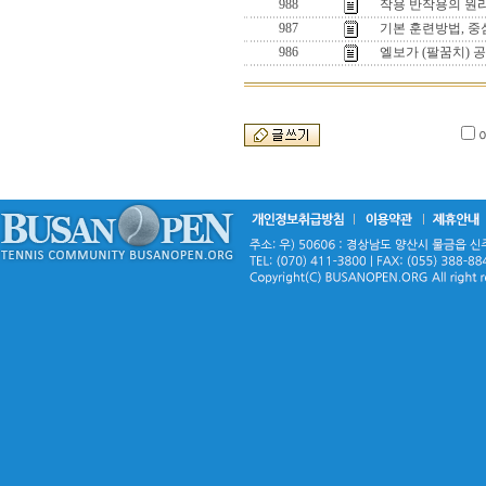
988
작용 반작용의 원리
987
기본 훈련방법, 중
986
엘보가 (팔꿈치) 공