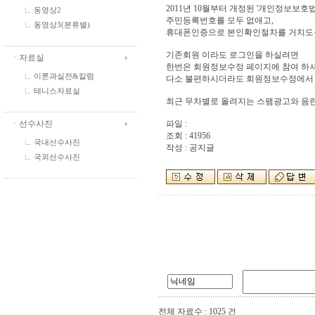
2011년 10월부터 개정된 '개인정보보호
동영상2
주민등록번호를 모두 없애고,
동영상3(분류별)
휴대폰인증으로 본인확인절차를 거치도
기존회원 이라도 로그인을 하실려면
ㆍ자료실
한번은 회원정보수정 페이지에 참여 하셔
이론과실전&칼럼
다소 불편하시더라도 회원정보수정에서 
테니스자료실
최근 무차별로 올려지는 스팸광고와 음란
ㆍ선수사진
파일 :
조회 : 41956
국내선수사진
작성 : 공지글
국외선수사진
전체 자료수 : 1025 건