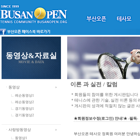
동영상&자료실
MOVIE & DATA
이론 과 실전 / 칼럼
ㆍ동영상
＊회원들의 참여를 위한 게시판입니다
레슨동영상1
＊테니스에 관한 기술, 실전 이론 등의
레슨동영상2
＊게시판의 성격에 적절치 않는 글은 
경기동영상1
경기동영상2
★회원정보수정(로그인) 안내!★ -필독-
ㆍ사랑방동영상
부산오픈 테사모 정회원 여러분 안녕하
동영상1