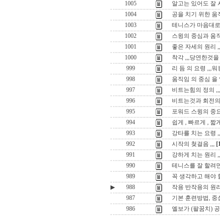
1005
알고는 있어도 잘 
1004
공을 치기 위한 움
1003
테니스가 마음대로 
1002
스윙의 중심과 움
1001
좋은 자세의 원리 
1000
착각 ,,,당연한것을
999
리 듬 의 요령 ,,,
998
움직임 의 중심 을
997
비트는힘의 정의 ,,,,t
996
비트는것과 회전의
995
포워드 스윙의 중
994
쉽게 , 빠르게 , 
993
강타를 치는 요령 
992
시작의 첮걸음 ,,,
[
991
강하게 치는 원리 ,
990
테니스를 잘 할려면
989
꼭 생각하고 해야 
▶
988
작용 반작용의 원리
987
기본 훈련방법, 중
986
엘보가 (팔꿈치) 공