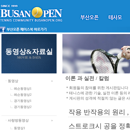
동영상&자료실
MOVIE & DATA
이론 과 실전 / 칼럼
ㆍ동영상
＊회원들의 참여를 위한 게시판입니다
레슨동영상1
＊테니스에 관한 기술, 실전 이론 등의
레슨동영상2
＊게시판의 성격에 적절치 않는 글은 
경기동영상1
경기동영상2
작용 반작용의 원리 ,
ㆍ사랑방동영상
스트로크시 공을 정확
동영상1