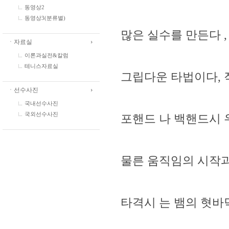
동영상2
동영상3(분류별)
많은 실수를 만든다 
ㆍ자료실
이론과실전&칼럼
테니스자료실
그립다운 타법이다,
ㆍ선수사진
국내선수사진
국외선수사진
포핸드 나 백핸드시 
물른 움직임의 시작과
타격시 는 뱀의 혓바