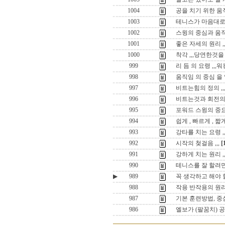
1004
공을 치기 위한 움
1003
테니스가 마음대로 
1002
스윙의 중심과 움
1001
좋은 자세의 원리 
1000
착각 ,,,당연한것을
999
리 듬 의 요령 ,,,
998
움직임 의 중심 을
997
비트는힘의 정의 ,,,,t
996
비트는것과 회전의
995
포워드 스윙의 중
994
쉽게 , 빠르게 , 
993
강타를 치는 요령 
992
시작의 첮걸음 ,,,
[
991
강하게 치는 원리 ,
990
테니스를 잘 할려면
▶
989
꼭 생각하고 해야 
988
작용 반작용의 원리
987
기본 훈련방법, 중
986
엘보가 (팔꿈치) 공