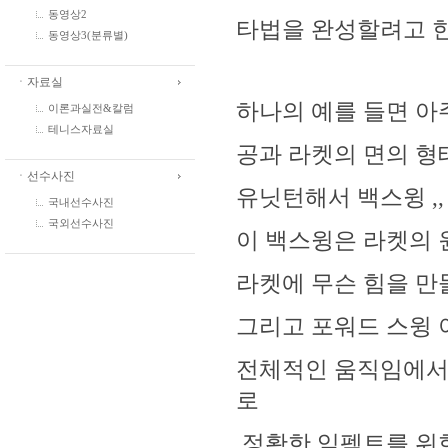
동영상2
타법을 완성할려고 한
동영상3(분류별)
ㆍ자료실
하나의 예를 들면 아
이론과실전&칼럼
테니스자료실
공과 라켓의 면의 형
ㆍ선수사진
유닛턴해서 백스윙 ,,
국내선수사진
국외선수사진
이 백스윙은 라켓의
라켓에 무슨 힘을 만
그리고 포워드 스윙
전체적인 움직임에서
로
정확한 임펙트를 위한