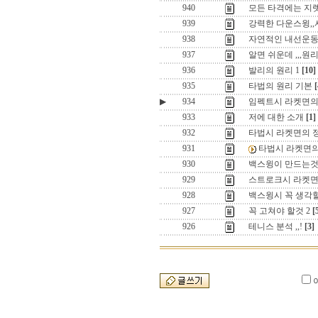
940
모든 타격에는 지렛
939
강력한 다운스윙,
938
자연적인 내선운동
937
알면 쉬운데 ,,,원
936
발리의 원리 1
[10]
935
타법의 원리 기본
[
▶
934
임펙트시 라켓면의
933
저에 대한 소개
[1]
932
타법시 라켓면의 정
931
타법시 라켓면의 
930
백스윙이 만드는것
929
스트로크시 라켓면의
928
백스윙시 꼭 생각할
927
꼭 고쳐야 할것 2
[
926
테니스 분석 ,,!
[3]