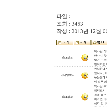
파일 :
조회 : 3463
작성 : 2013년 12월 06
박사님 라
만나지 않
chunghan
약간 오픈
면이지면과
컨택죤에서
합니다 , 
리터엉박사
놓는점에서
이 오픈 
박사님 추
임팩트시 
공을 놓은
chunghan
이라면 라
생각 합니