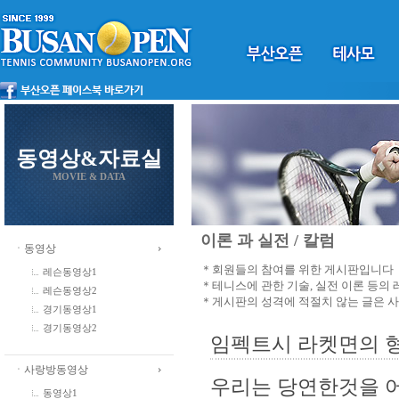
동영상&자료실
MOVIE & DATA
이론 과 실전 / 칼럼
ㆍ동영상
＊회원들의 참여를 위한 게시판입니다
레슨동영상1
＊테니스에 관한 기술, 실전 이론 등의
레슨동영상2
＊게시판의 성격에 적절치 않는 글은 
경기동영상1
경기동영상2
임펙트시 라켓면의 
ㆍ사랑방동영상
우리는 당연한것을 어
동영상1