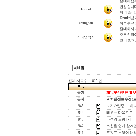
즐테하십
반갑습니다
knutkd
이의 임팩
Knutk
chunghan
이부분은 
즐테하시고
오른손잡이
리터엉박사
면이 향하도
전체 자료수 : 1025 건
공지
2012부산오픈 홍보
공지
★회원정보수정(로그인
945
타격요령중 그 하나 ,
944
배우는 마음으로 ,,
943
타격의 요령
[7]
942
스윙을 쉽게 할려면 ,
941
포워드 스윙에 대하여