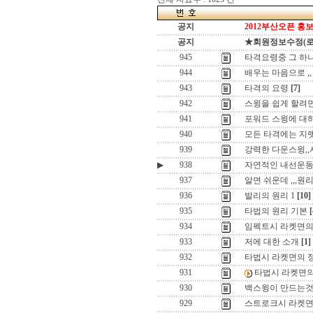
공지
2012부산오픈 홍보
공지
★회원정보수정(로그인
945
타격요령중 그 하나 ,
944
배우는 마음으로 ,,
943
타격의 요령
[7]
942
스윙을 쉽게 할려면 ,
941
포워드 스윙에 대하여
940
모든 타격에는 지렛
939
강력한 다운스윙,
▶
938
자연적인 내선운동
937
알면 쉬운데 ,,,원
936
발리의 원리 1
[10]
935
타법의 원리 기본
[
934
임펙트시 라켓면의
933
저에 대한 소개
[1]
932
타법시 라켓면의 정
931
타법시 라켓면의 
930
백스윙이 만드는것
929
스트로크시 라켓면의