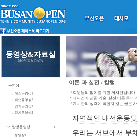
동영상&자료실
MOVIE & DATA
이론 과 실전 / 칼럼
ㆍ동영상
＊회원들의 참여를 위한 게시판입니다
레슨동영상1
＊테니스에 관한 기술, 실전 이론 등의
레슨동영상2
＊게시판의 성격에 적절치 않는 글은 
경기동영상1
경기동영상2
자연적인 내선운동및
ㆍ사랑방동영상
우리는 서브에서 부
동영상1