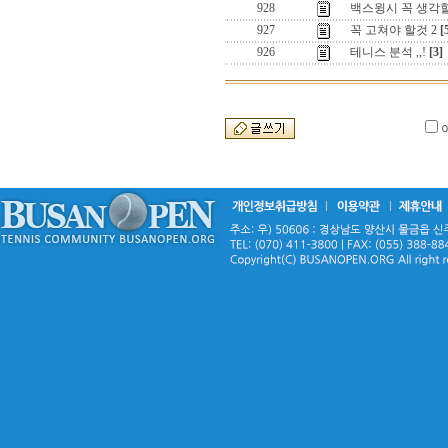
928
백스윙시 꼭 생각할
927
꼭 고쳐야 할것 2
[
926
테니스 분석 ,,!
[3]