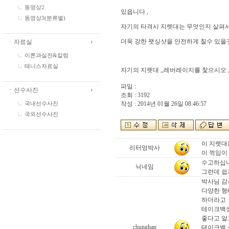
동영상2
있읍니다 ,
동영상3(분류별)
자기의 타격시 지렛대는 무엇인지 살펴서 
더욱 강한 팻싱샷을 안전하게 칠수 있을
ㆍ자료실
이론과실전&칼럼
테니스자료실
자기의 지렛대 ,,레버레이지를 찿으시오 ,,
파일 :
ㆍ선수사진
조회 : 3192
작성 : 2014년 01월 26일 08:46:57
국내선수사진
국외선수사진
이 지렛대
리터엉박사
이 꺽임이
수고하십니
닉네임
그런데 쉽게
박사님 
다양한 형
하더라고
테이크백
줗다고 
chunghan
테이크백