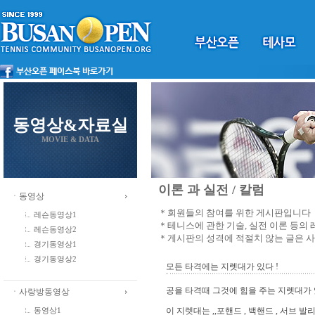
동영상&자료실
MOVIE & DATA
이론 과 실전 / 칼럼
ㆍ동영상
＊회원들의 참여를 위한 게시판입니다
레슨동영상1
＊테니스에 관한 기술, 실전 이론 등의
레슨동영상2
＊게시판의 성격에 적절치 않는 글은 
경기동영상1
경기동영상2
모든 타격에는 지렛대가 있다 !
공을 타격때 그것에 힘을 주는 지렛대가 
ㆍ사랑방동영상
이 지렛대는 ,,포핸드 , 백핸드 , 서브 발
동영상1