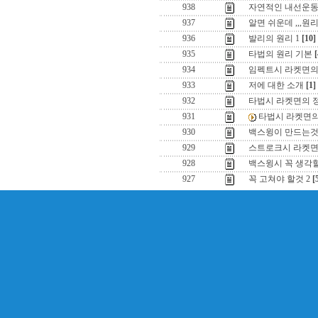
938
자연적인 내선운동
937
알면 쉬운데 ,,,원
936
발리의 원리 1
[10]
935
타법의 원리 기본
[
934
임펙트시 라켓면의
933
저에 대한 소개
[1]
932
타법시 라켓면의 정
931
타법시 라켓면의 
930
백스윙이 만드는것
929
스트로크시 라켓면의
928
백스윙시 꼭 생각할
927
꼭 고쳐야 할것 2
[