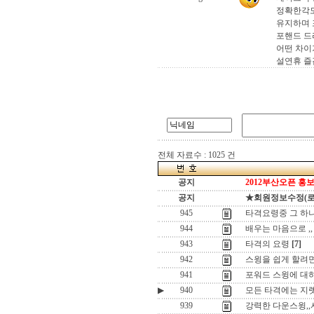
정확한각도
유지하며 
포핸드 드
어떤 차이
설연휴 즐
전체 자료수 : 1025 건
공지
2012부산오픈 홍보
공지
★회원정보수정(로그인
945
타격요령중 그 하나 ,
944
배우는 마음으로 ,,
943
타격의 요령
[7]
942
스윙을 쉽게 할려면 ,
941
포워드 스윙에 대하여
▶
940
모든 타격에는 지렛
939
강력한 다운스윙,