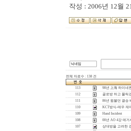
작성 : 2006년 12월 21
전체 자료수 : 138 건
113
98년 上海 하이네켄
112
골로방 하고 몰릭
111
86년 윔블던 결승 
110
KCT방식-매우 재
109
Hand Incident
108
00년 AO 4강 애거
107
상대방을 고려한 