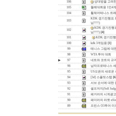
106
상대방을 고려
105
월례대회용 1인4
104
휠체어테니스 트레
KDK 경기진행표 
103
님!!!!!)
KDK 경기진행
102
님!!!!!)
[4]
101
KDK 경기진행
100
kdk 3게임용
[1]
99
테니스 그립에 대
98
WTA 투어 대회
▶
97
네트와 코트의 규
96
남자프로테니스 세
95
US오픈의 새로운 시스템
94
[3d] 스플릿스텝
[6
93
서브 순서에 대한
92
셀프저지(Self J
91
페거러의 시계광고 
90
페더러의 라켓 nSix
89
프린스 O3투어 미