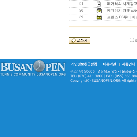
91
페거러의 시계광고 
90
페더러의 라켓 nSix
89
프린스 O3투어 미