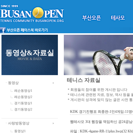
동영상&자료실
MOVIE & DATA
테니스 자료실
ㆍ동영상
＊회원들의 참여를 위한 게시판 입니다
레슨동영상1
＊테니스에 관련된 자료, 정보, 역사 등을
레슨동영상2
＊게시판의 성격에 맞지 않는 글은 사전 
경기동영상1
경기동영상2
KDK 경기진행표 최종판-1인4게임-11명이
웹테사모 3대 웹장을 역임하신 공24공
ㆍ사랑방동영상
파일 :
KDK-4game-RR-11plus.hwp
(32 Kb
동영상1