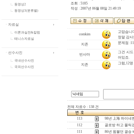
조회 : 5185
동영상2
작성 : 2007년 06월 08일 21:49:19
동영상3(분류별)
ㆍ자료실
고맙습니다
이론과실전&칼럼
comkim
정말 감사
테니스자료실
문제점 :
지존
그건 시드
ㆍ선수사진
빈사마
어있죠.
국내선수사진
그럼,12
지존
국외선수사진
전체 자료수 : 138 건
113
98년 上海 하이네켄
112
골로방 하고 몰릭
111
86년 윔블던 결승 