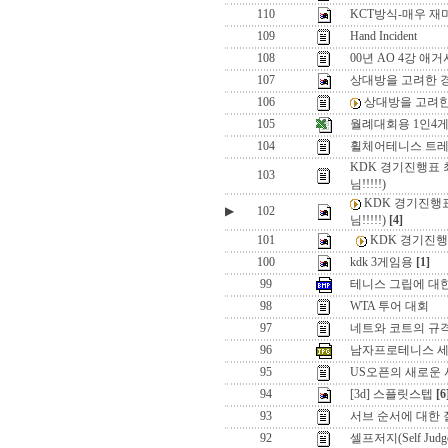
110
KCT방식-매우 재
109
Hand Incident
108
00년 AO 4강 애거
107
상대방을 고려한 
106
상대방을 고려
105
월례대회용 1인4
104
휠체어테니스 트레
KDK 경기진행표 
103
님!!!!!)
KDK 경기진행
▶
102
님!!!!!)
[4]
101
KDK 경기진행
100
kdk 3게임용
[1]
99
테니스 그립에 대
98
WTA 투어 대회
97
네트와 코트의 규
96
남자프로테니스 세
95
US오픈의 새로운 시스템
94
[3d] 스플릿스텝
[6
93
서브 순서에 대한
92
셀프저지(Self J