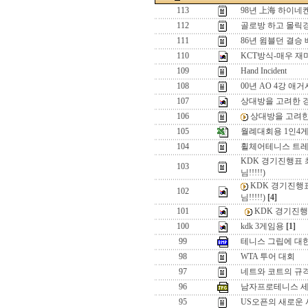
113
98년 上海 하이네켄
112
골로방 하고 몰릭
111
86년 윔블던 결승 
110
KCT방식-매우 재
109
Hand Incident
108
00년 AO 4강 애거
107
상대방을 고려한 
106
상대방을 고려
105
월례대회용 1인4
104
휠체어테니스 트레
KDK 경기진행표 
103
님!!!!!)
KDK 경기진행
102
님!!!!!)
[4]
101
KDK 경기진행
100
kdk 3게임용
[1]
99
테니스 그립에 대
98
WTA 투어 대회
97
네트와 코트의 규
96
남자프로테니스 세
95
US오픈의 새로운 시스템