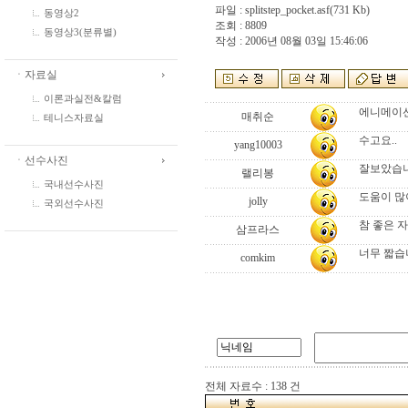
파일 :
splitstep_pocket.asf
(731 Kb)
동영상2
조회 : 8809
동영상3(분류별)
작성 : 2006년 08월 03일 15:46:06
ㆍ자료실
이론과실전&칼럼
에니메이션
매취순
테니스자료실
수고요..
yang10003
ㆍ선수사진
잘보았습니
랠리봉
국내선수사진
도움이 많
jolly
국외선수사진
참 좋은 
삼프라스
너무 짧습
comkim
전체 자료수 : 138 건