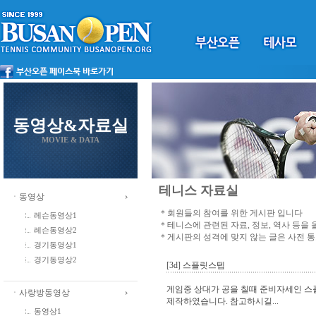
동영상&자료실
MOVIE & DATA
테니스 자료실
ㆍ동영상
＊회원들의 참여를 위한 게시판 입니다
레슨동영상1
＊테니스에 관련된 자료, 정보, 역사 등을
레슨동영상2
＊게시판의 성격에 맞지 않는 글은 사전 
경기동영상1
경기동영상2
[3d] 스플릿스텝
게임중 상대가 공을 칠때 준비자세인 스
ㆍ사랑방동영상
제작하였습니다. 참고하시길...
동영상1