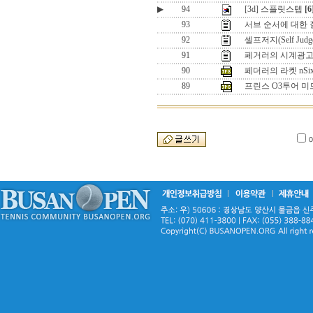
▶
94
[3d] 스플릿스텝
[6
93
서브 순서에 대한
92
셀프저지(Self J
91
페거러의 시계광고 
90
페더러의 라켓 nSix
89
프린스 O3투어 미