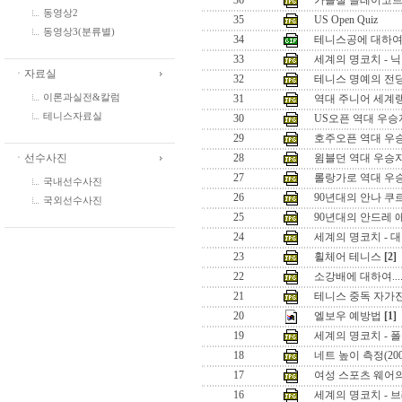
36
가을철 클레이코트
동영상2
35
US Open Quiz
동영상3(분류별)
34
테니스공에 대하
33
세계의 명코치 - 
ㆍ자료실
32
테니스 명예의 전
이론과실전&칼럼
31
역대 주니어 세계랭
테니스자료실
30
US오픈 역대 우승
29
호주오픈 역대 우
ㆍ선수사진
28
윔블던 역대 우승
27
롤랑가로 역대 우
국내선수사진
26
90년대의 안나 쿠
국외선수사진
25
90년대의 안드레 
24
세계의 명코치 - 
23
휠체어 테니스
[2]
22
소강배에 대하여.....
21
테니스 중독 자가
20
엘보우 예방법
[1]
19
세계의 명코치 - 
18
네트 높이 측정(20
17
여성 스포츠 웨어
16
세계의 명코치 - 