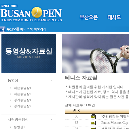
동영상&자료실
MOVIE & DATA
테니스 자료실
ㆍ동영상
＊회원들의 참여를 위한 게시판 입니다
레슨동영상1
＊테니스에 관련된 자료, 정보, 역사 등을
레슨동영상2
＊게시판의 성격에 맞지 않는 글은 사전 
경기동영상1
전체 자료수 : 138 건
경기동영상2
38
국내 랭킹은 어떻
ㆍ사랑방동영상
37
Tennis Masters Cup
동영상1