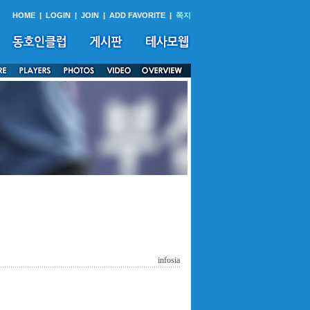
HOME
|
LOGIN
|
JOIN
|
ADD FAVORITE
|
쪽지
infosia