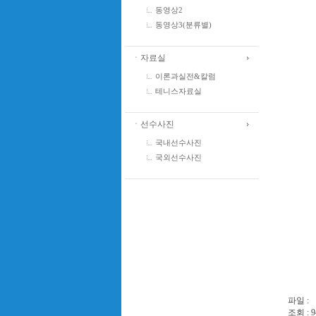
동영상2
동영상3(분류별)
ㆍ자료실
이론과실전&칼럼
테니스자료실
ㆍ선수사진
국내선수사진
국외선수사진
파일 :
조회 : 9