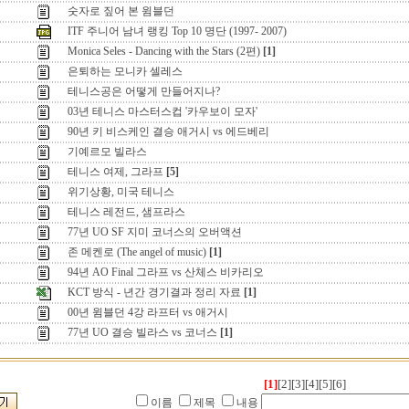
숫자로 짚어 본 윔블던
ITF 주니어 남녀 랭킹 Top 10 명단 (1997- 2007)
Monica Seles - Dancing with the Stars (2편)
[1]
은퇴하는 모니카 셀레스
테니스공은 어떻게 만들어지나?
03년 테니스 마스터스컵 '카우보이 모자'
90년 키 비스케인 결승 애거시 vs 에드베리
기예르모 빌라스
테니스 여제, 그라프
[5]
위기상황, 미국 테니스
테니스 레전드, 샘프라스
77년 UO SF 지미 코너스의 오버액션
존 메켄로 (The angel of music)
[1]
94년 AO Final 그라프 vs 산체스 비카리오
KCT 방식 - 년간 경기결과 정리 자료
[1]
00년 윔블던 4강 라프터 vs 애거시
77년 UO 결승 빌라스 vs 코너스
[1]
[1]
[2]
[3]
[4]
[5]
[6]
이름
제목
내용