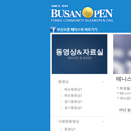
동영상&자료실
MOVIE & DATA
테니스
ㆍ동영상
＊회원들의
레슨동영상1
＊테니스에
레슨동영상2
＊게시판의
경기동영상1
경기동영상2
00년 
ㆍ사랑방동영상
동영상1