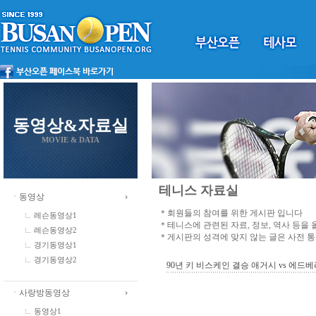
동영상&자료실
MOVIE & DATA
테니스 자료실
ㆍ동영상
＊회원들의 참여를 위한 게시판 입니다
레슨동영상1
＊테니스에 관련된 자료, 정보, 역사 등을
레슨동영상2
＊게시판의 성격에 맞지 않는 글은 사전 
경기동영상1
경기동영상2
90년 키 비스케인 결승 애거시 vs 에드
ㆍ사랑방동영상
동영상1