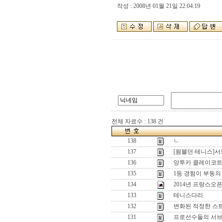
작성 : 2008년 01월 21일 22:04:19
전체 자료수 : 138 건
138
ㄴ
137
[윔블던 테니스]서
136
앙투카 클레이코트
135
1등 경험이 부동의
134
2014년 프랑스오
133
테니스다리
132
변화된 적정한 스
131
프로선수들의 서