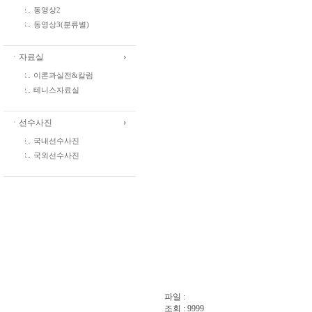
동영상2
동영상3(분류별)
ㆍ자료실
이론과실전&칼럼
테니스자료실
ㆍ선수사진
국내선수사진
국외선수사진
파일 :
조회 : 9999