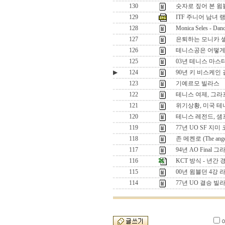
130
숫자로 짚어 본 윔
129
ITF 주니어 남녀 랭킹 
128
Monica Seles - Danc
127
은퇴하는 모니카 
126
테니스공은 어떻게
125
03년 테니스 마스
▶
124
90년 키 비스케인 
123
기예르모 빌라스
122
테니스 여제, 그라
121
위기상황, 미국 테
120
테니스 레전드, 
119
77년 UO SF 지
118
존 메켄로 (The angel
117
94년 AO Final
116
KCT 방식 - 년간
115
00년 윔블던 4강 
114
77년 UO 결승 빌