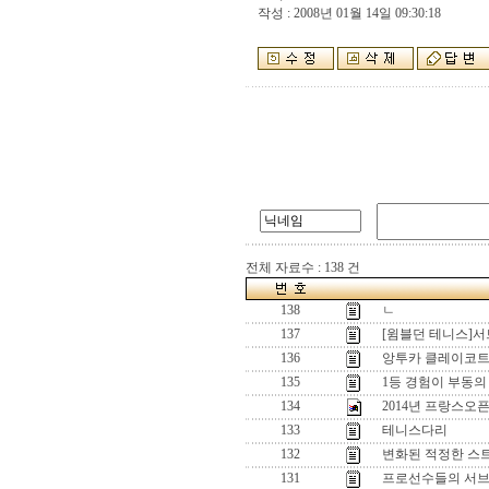
작성 : 2008년 01월 14일 09:30:18
전체 자료수 : 138 건
138
ㄴ
137
[윔블던 테니스]서
136
앙투카 클레이코트
135
1등 경험이 부동의
134
2014년 프랑스오
133
테니스다리
132
변화된 적정한 스
131
프로선수들의 서