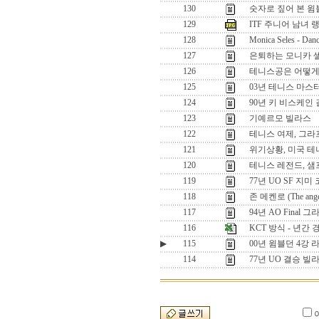
130
숫자로 짚어 본 윔
129
ITF 주니어 남녀 랭킹 
128
Monica Seles - Danc
127
은퇴하는 모니카 
126
테니스공은 어떻게
125
03년 테니스 마스
124
90년 키 비스케인 
123
기예르모 빌라스
122
테니스 여제, 그라
121
위기상황, 미국 테
120
테니스 레전드, 
119
77년 UO SF 지
118
존 메켄로 (The angel
117
94년 AO Final
116
KCT 방식 - 년간
▶
115
00년 윔블던 4강 
114
77년 UO 결승 빌