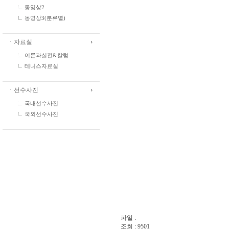
동영상2
동영상3(분류별)
ㆍ자료실
이론과실전&칼럼
테니스자료실
ㆍ선수사진
국내선수사진
국외선수사진
파일 :
조회 : 9501