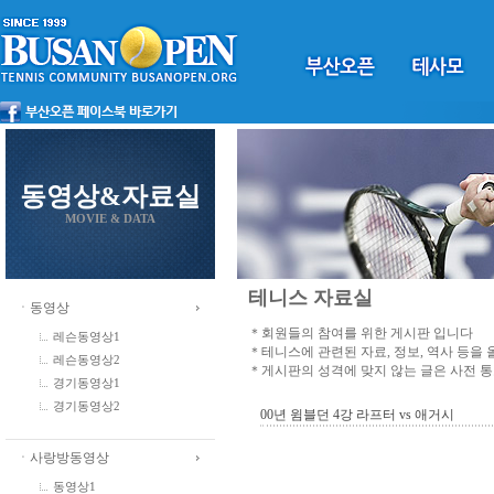
동영상&자료실
MOVIE & DATA
테니스 자료실
ㆍ동영상
＊회원들의 참여를 위한 게시판 입니다
레슨동영상1
＊테니스에 관련된 자료, 정보, 역사 등을
레슨동영상2
＊게시판의 성격에 맞지 않는 글은 사전 
경기동영상1
경기동영상2
00년 윔블던 4강 라프터 vs 애거시
ㆍ사랑방동영상
동영상1