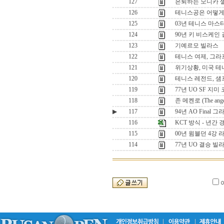
127
은퇴하는 모니카 
126
테니스공은 어떻게
125
03년 테니스 마스
124
90년 키 비스케인 
123
기예르모 빌라스
122
테니스 여제, 그라
121
위기상황, 미국 테
120
테니스 레전드, 
119
77년 UO SF 지
118
존 메켄로 (The angel
▶
117
94년 AO Final
116
KCT 방식 - 년간
115
00년 윔블던 4강 
114
77년 UO 결승 빌