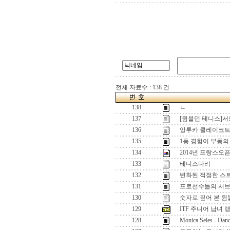
전체 자료수 : 138 건
138
ㄴ
137
[윔블던 테니스]서
136
앙투카 클레이코트
135
1등 경험이 부동의
134
2014년 프랑스오
133
테니스다리
132
변화된 적정한 스
131
프로선수들의 서
130
숫자로 짚어 본 윔
129
ITF 주니어 남녀 랭킹 
128
Monica Seles - Danc