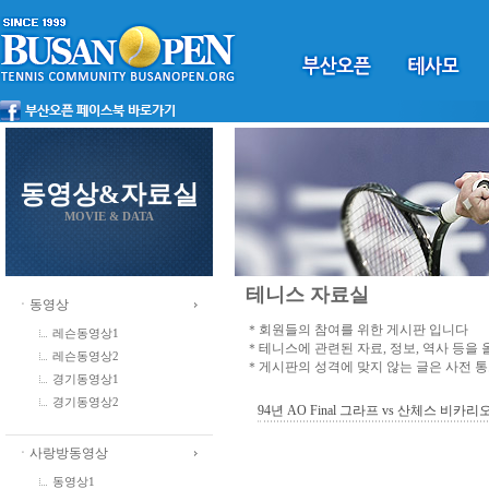
동영상&자료실
MOVIE & DATA
테니스 자료실
ㆍ동영상
＊회원들의 참여를 위한 게시판 입니다
레슨동영상1
＊테니스에 관련된 자료, 정보, 역사 등을
레슨동영상2
＊게시판의 성격에 맞지 않는 글은 사전 
경기동영상1
경기동영상2
94년 AO Final 그라프 vs 산체스 비카리
ㆍ사랑방동영상
동영상1