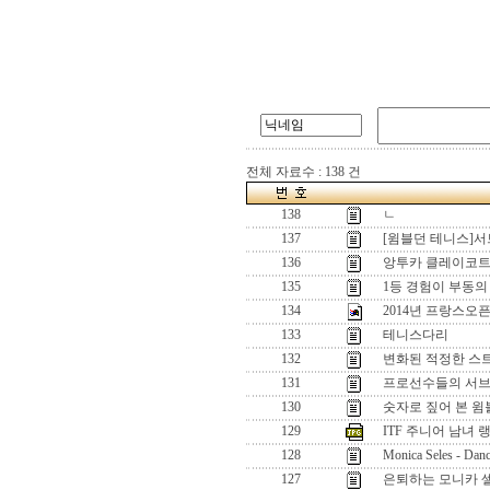
전체 자료수 : 138 건
138
ㄴ
137
[윔블던 테니스]서
136
앙투카 클레이코트
135
1등 경험이 부동의
134
2014년 프랑스오
133
테니스다리
132
변화된 적정한 스
131
프로선수들의 서
130
숫자로 짚어 본 윔
129
ITF 주니어 남녀 랭킹 
128
Monica Seles - Danc
127
은퇴하는 모니카 