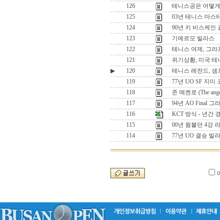
126
테니스공은 어떻게
125
03년 테니스 마스
124
90년 키 비스케인 
123
기예르모 빌라스
122
테니스 여제, 그라
121
위기상황, 미국 테
▶
120
테니스 레전드, 
119
77년 UO SF 지
118
존 메켄로 (The angel
117
94년 AO Final
116
KCT 방식 - 년간
115
00년 윔블던 4강 
114
77년 UO 결승 빌