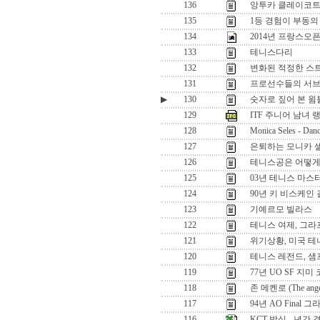
136
앙투카 클레이코트
135
1등 경험이 부동의
134
2014년 프랑스오
133
테니스다리
132
변화된 적정한 스
131
프로선수들의 서
▶
130
숫자로 짚어 본 윔
129
ITF 주니어 남녀 랭킹 
128
Monica Seles - Danc
127
은퇴하는 모니카 
126
테니스공은 어떻게
125
03년 테니스 마스
124
90년 키 비스케인 
123
기예르모 빌라스
122
테니스 여제, 그라
121
위기상황, 미국 테
120
테니스 레전드, 
119
77년 UO SF 지
118
존 메켄로 (The angel
117
94년 AO Final
116
KCT 방식 - 년간