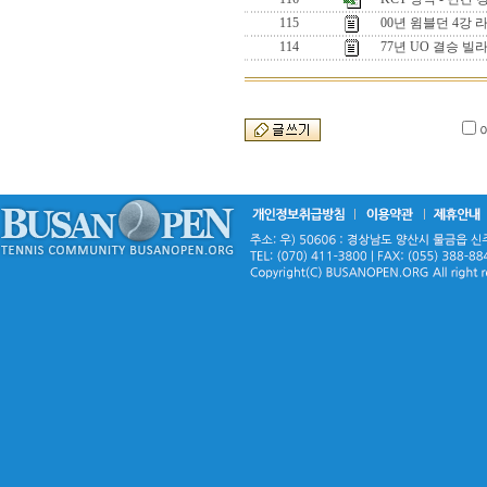
115
00년 윔블던 4강 
114
77년 UO 결승 빌