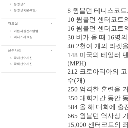
동영상2
8 윔블던 테니스코트의
동영상3(분류별)
10 윔블던 센터코트
ㆍ자료실
16 윔블던 센터코트
이론과실전&칼럼
30 비가 올 때 16
테니스자료실
40 2천여 개의 라켓을
ㆍ선수사진
148 미국의 테일러 
국내선수사진
(MPH)
국외선수사진
212 크로아티아의 
수(개)
250 엄격한 훈련을 거
350 대회기간 동안 
584 올 해 대회에 
665 윔블던 역사상 
15,000 센터코트의 