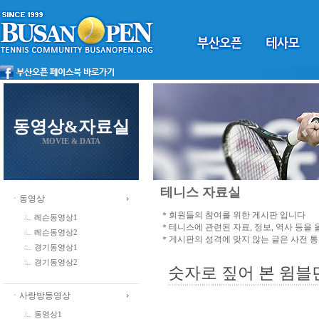
동영상&자료실
MOVIE & DATA
테니스 자료실
ㆍ동영상
＊회원들의 참여를 위한 게시판 입니다
레슨동영상1
＊테니스에 관련된 자료, 정보, 역사 등을
레슨동영상2
＊게시판의 성격에 맞지 않는 글은 사전 
경기동영상1
경기동영상2
숫자로 짚어 본 윔블
ㆍ사랑방동영상
동영상1