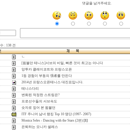
댓글을 남겨주세요.
 : 138 건
ㄴ
[윔블던 테니스]서브의 비밀, 빠른 것이 최고는 아니다
앙투카 클레이코트와 프랑스오픈
1등 경험이 부동의 强者를 만든다
2014년 프랑스오픈테니스 대진표입니다.
테니스다리
변화된 적정한 스트링은?
프로선수들의 서브속도
숫자로 짚어 본 윔블던
ITF 주니어 남녀 랭킹 Top 10 명단 (1997- 2007)
Monica Seles - Dancing with the Stars (2편)
[1]
은퇴하는 모니카 셀레스