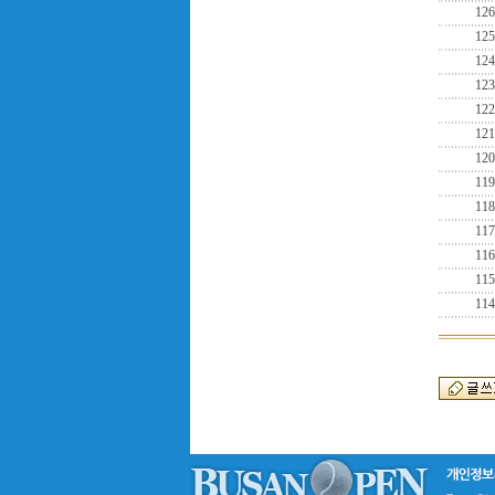
126
125
124
123
122
121
120
119
118
117
116
115
114