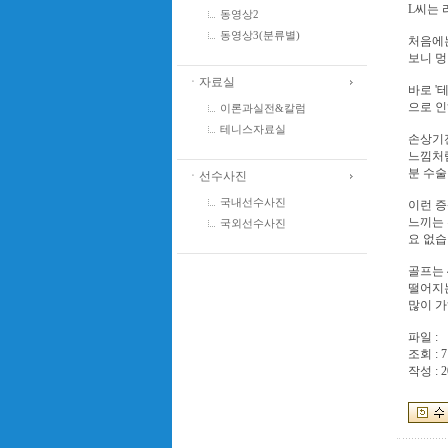
L씨는 
동영상2
동영상3(분류별)
처음에는
보니 멍
ㆍ자료실
바로 '
으로 인
이론과실전&칼럼
테니스자료실
손상기전
느낌처럼
분 수술
ㆍ선수사진
국내선수사진
이런 증
느끼는 
국외선수사진
요 없습
골프는 
떨어지는
많이 가
파일 :
조회 : 7
작성 : 2