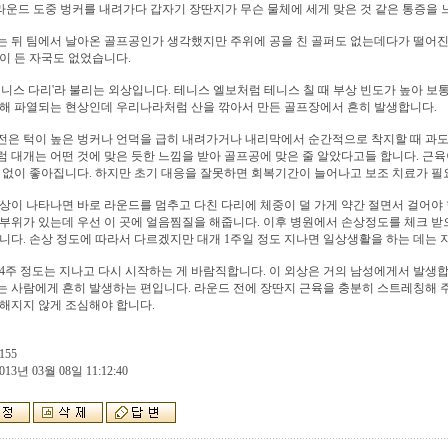
라운드 도중 벙커를 내려가다 갑자기 장딴지가 무슨 물체에 세게 맞은 것 같은 통증을 
 뒤 팀에서 날아온 골프공인가 생각했지만 주위에 공을 친 골퍼도 없는데다가 떨어진 
이 든 자국도 없었습니다.
테니스 다리'라 불리는 외상입니다. 테니스 엘보처럼 테니스 칠 때 부상 빈도가 높아 보
해 파열되는 현상인데 우리나라처럼 산을 깎아서 만든 골프장에서 흔히 발생합니다.
은 턱이 높은 벙커나 언덕을 급히 내려가거나 내리막에서 순간적으로 착지할 때 과도
 대개는 어떤 것에 맞은 듯한 느낌을 받아 골프공에 맞은 줄 알았다고들 합니다. 근
 없이 좋아집니다. 하지만 초기 대응을 잘못하면 회복기간이 늘어나고 보조 치료가 필
상이 나타나면 바로 라운드를 멈추고 다친 다리에 체중이 덜 가게 약간 절면서 걸어야 
부위가 있는데 우선 이 곳에 얼음찜질을 해줍니다. 이후 병원에서 손상정도를 체크 받
니다. 손상 정도에 따라서 다르겠지만 대개 1주일 정도 지나면 일상생활을 하는 데는 
4주 정도는 지나고 다시 시작하는 게 바람직합니다. 이 외상은 거의 남성에게서 발생
 사람에게 흔히 발생하는 편입니다. 라운드 전에 장딴지 근육을 충분히 스트레칭해 
해지지 않게 조심해야 합니다.
155
013년 03월 08일 11:12:40