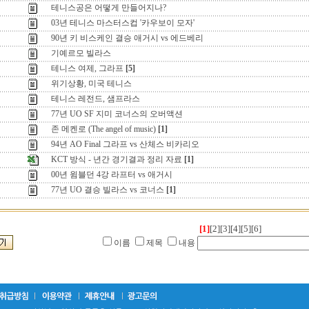
테니스공은 어떻게 만들어지나?
03년 테니스 마스터스컵 '카우보이 모자'
90년 키 비스케인 결승 애거시 vs 에드베리
기예르모 빌라스
테니스 여제, 그라프
[5]
위기상황, 미국 테니스
테니스 레전드, 샘프라스
77년 UO SF 지미 코너스의 오버액션
존 메켄로 (The angel of music)
[1]
94년 AO Final 그라프 vs 산체스 비카리오
KCT 방식 - 년간 경기결과 정리 자료
[1]
00년 윔블던 4강 라프터 vs 애거시
77년 UO 결승 빌라스 vs 코너스
[1]
[1]
[2]
[3]
[4]
[5]
[6]
이름
제목
내용