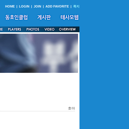
HOME
|
LOGIN
|
JOIN
|
ADD FAVORITE
|
쪽지
호야