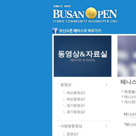
동영상&자료실
MOVIE & DATA
테니스
ㆍ동영상
＊회원들의
레슨동영상1
＊테니스에
레슨동영상2
＊게시판의
경기동영상1
경기동영상2
테니스
"테니스
ㆍ사랑방동영상
동영상1