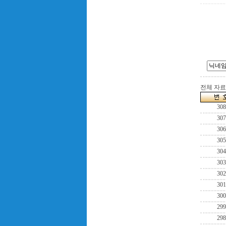
전체 자료수
308
307
306
305
304
303
302
301
300
299
298