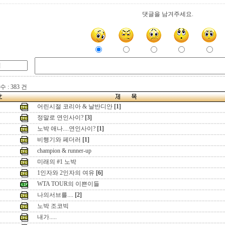
댓글을 남겨주세요.
 : 383 건
어린시절 코리아 & 날반디안
[1]
정말로 연인사이?
[3]
노박 애나....연인사이?
[1]
비행기와 페더러
[1]
champion & runner-up
미래의 #1 노박
1인자와 2인자의 여유
[6]
WTA TOUR의 이쁜이들
나의서브를....
[2]
노박 조코빅
내가.....