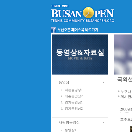
동영상&자료실
MOVIE & DATA
국외
ㆍ동영상
레슨동영상1
＊누구나 
＊게시판의
레슨동영상2
경기동영상1
경기동영상2
2005
호주오픈
ㆍ사랑방동영상
동영상1