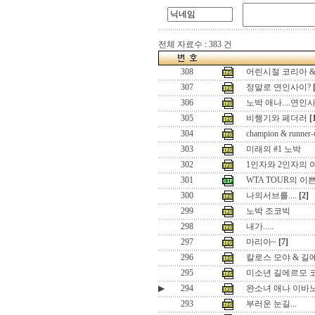
전체 자료수 : 383 건
308
어린시절 코리아 
307
정말로 연인사이?
306
노박 애나....연인
305
비행기와 페더러
[
304
champion & runner-
303
미래의 #1 노박
302
1인자와 2인자의 
301
WTA TOUR의 이
300
나의서브를....
[2]
299
노박 조코빅
298
내가.....
297
마리아~
[7]
296
칼로스 모야 & 길
295
미소년 길에르모 
▶
294
완소녀 애나 이바
293
부러운 눈길...