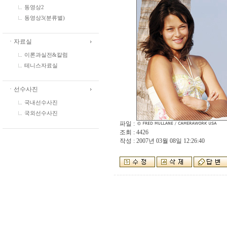
동영상2
동영상3(분류별)
ㆍ자료실
이론과실전&칼럼
테니스자료실
ㆍ선수사진
국내선수사진
국외선수사진
파일 :
조회 : 4426
작성 : 2007년 03월 08일 12:26:40