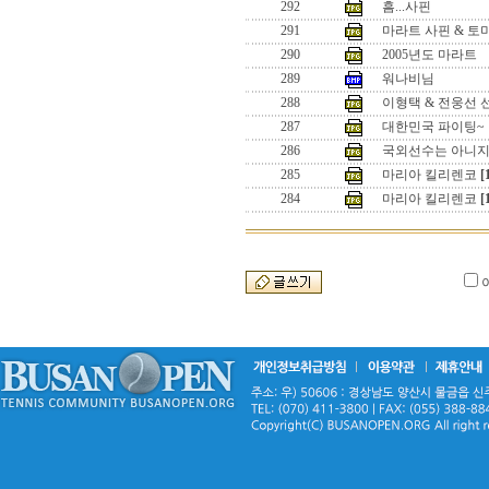
292
흠...사핀
291
마라트 사핀 & 토
290
2005년도 마라트
289
워나비님
288
이형택 & 전웅선 
287
대한민국 파이팅~
286
국외선수는 아니
285
마리아 킬리렌코
[
284
마리아 킬리렌코
[