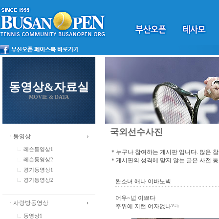
동영상&자료실
MOVIE & DATA
국외선수사진
ㆍ동영상
레슨동영상1
＊누구나 참여하는 게시판 입니다. 많은 
＊게시판의 성격에 맞지 않는 글은 사전 
레슨동영상2
경기동영상1
경기동영상2
완소녀 애나 이바노빅
어우~넘 이쁘다
ㆍ사랑방동영상
주위에 저런 여자없나?ㅋ
동영상1