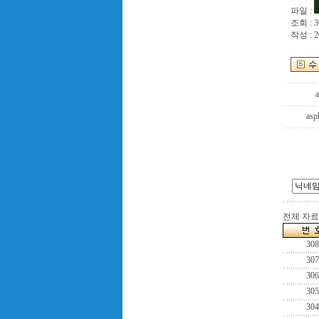
파일 :
조회 : 3
작성 : 2
a
asp
전체 자료수
308
307
306
305
304