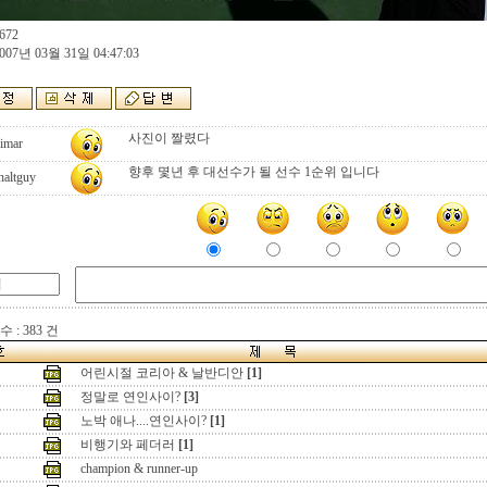
672
007년 03월 31일 04:47:03
사진이 짤렸다
imar
향후 몇년 후 대선수가 될 선수 1순위 입니다
haltguy
 : 383 건
어린시절 코리아 & 날반디안
[1]
정말로 연인사이?
[3]
노박 애나....연인사이?
[1]
비행기와 페더러
[1]
champion & runner-up