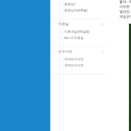
좋져..
동영상2
아무튼 
동영상3(분류별)
몇년만
게임운영
ㆍ자료실
이론과실전&칼럼
테니스자료실
ㆍ선수사진
국내선수사진
국외선수사진