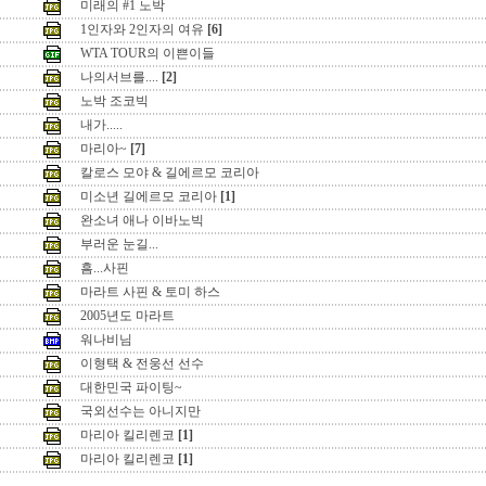
미래의 #1 노박
1인자와 2인자의 여유
[6]
WTA TOUR의 이쁜이들
나의서브를....
[2]
노박 조코빅
내가.....
마리아~
[7]
칼로스 모야 & 길에르모 코리아
미소년 길에르모 코리아
[1]
완소녀 애나 이바노빅
부러운 눈길...
흠...사핀
마라트 사핀 & 토미 하스
2005년도 마라트
워나비님
이형택 & 전웅선 선수
대한민국 파이팅~
국외선수는 아니지만
마리아 킬리렌코
[1]
마리아 킬리렌코
[1]