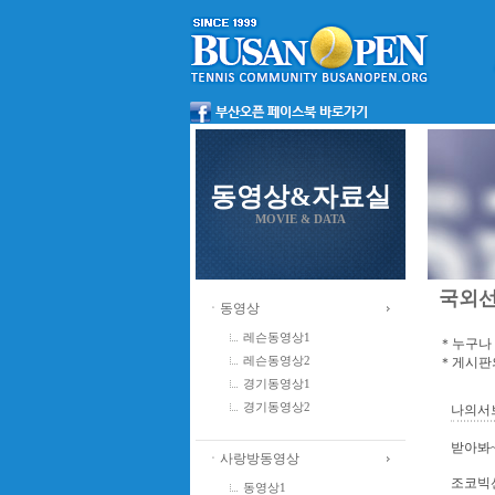
동영상&자료실
MOVIE & DATA
국외
ㆍ동영상
레슨동영상1
＊누구나 
＊게시판의
레슨동영상2
경기동영상1
경기동영상2
나의서브를
받아봐
ㆍ사랑방동영상
조코빅
동영상1