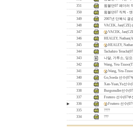
351
윔블던07 페더러 
350
윔블던07 직찍 - 
349
2007년 단복식 
348
VACEK, Jan(CZE
347
VACEK, Jan(C
346
HEALEY, Nathan
345
HEALEY, Nath
344
Tachahiro Terach
343
나달, 가투소, 딩요
342
Wang, Yeu-Tzuoo(T
341
Wang, Yeu-Tzuo
340
Go,Soeda 선수(0
339
Xan-Yuan,Yu선수
338
Burgsmuller선수
337
Fruttero 선수(07
▶
336
Fruttero 선수(
335
????
334
???