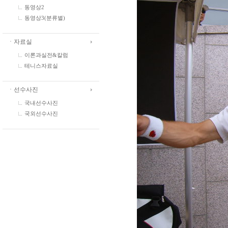
동영상2
동영상3(분류별)
ㆍ자료실
이론과실전&칼럼
테니스자료실
ㆍ선수사진
국내선수사진
국외선수사진