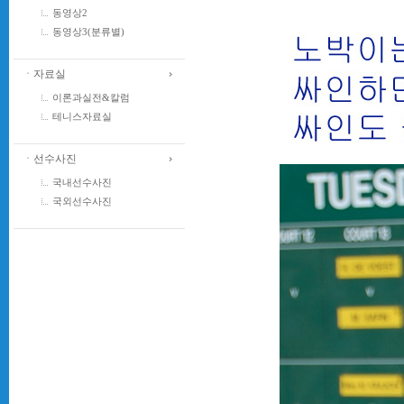
동영상2
동영상3(분류별)
ㆍ자료실
이론과실전&칼럼
테니스자료실
ㆍ선수사진
국내선수사진
국외선수사진