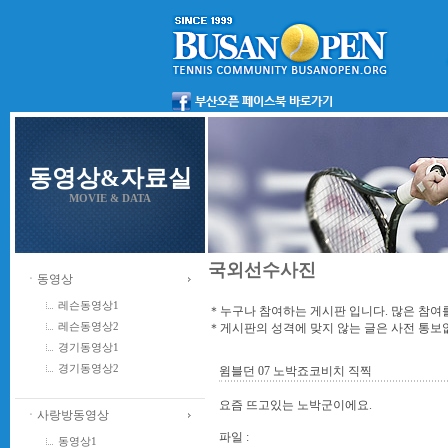
동영상&자료실
MOVIE & DATA
국외선수사진
ㆍ동영상
레슨동영상1
＊누구나 참여하는 게시판 입니다. 많은 참여
＊게시판의 성격에 맞지 않는 글은 사전 통
레슨동영상2
경기동영상1
경기동영상2
윔블던 07 노박죠코비치 직찍
요즘 뜨고있는 노박군이에요.
ㆍ사랑방동영상
파일 :
동영상1