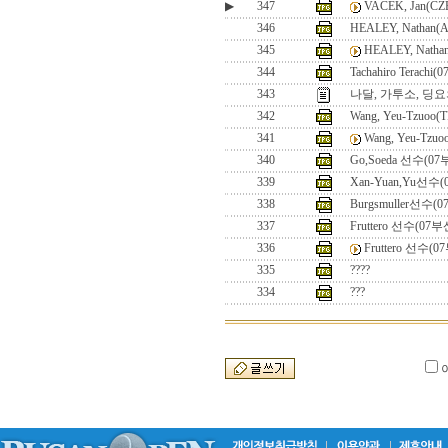
▶
347
VACEK, Jan(C
346
HEALEY, Nathan
345
HEALEY, Nath
344
Tachahiro Terach
343
나달, 가투소, 딩요
342
Wang, Yeu-Tzuoo(T
341
Wang, Yeu-Tzuo
340
Go,Soeda 선수(0
339
Xan-Yuan,Yu선수
338
Burgsmuller선수
337
Fruttero 선수(07
336
Fruttero 선수(
335
????
334
???