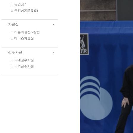
동영상2
동영상3(분류별)
ㆍ자료실
이론과실전&칼럼
테니스자료실
ㆍ선수사진
국내선수사진
국외선수사진