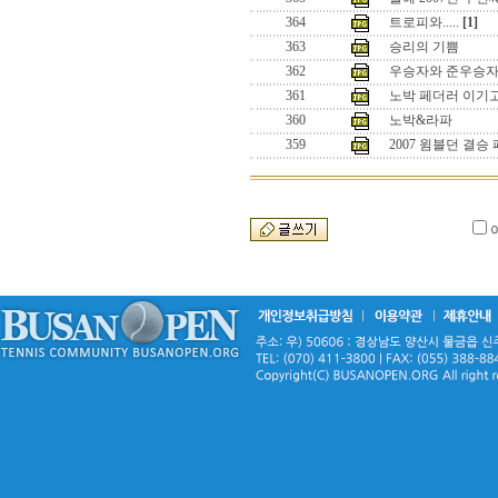
364
트로피와.....
[1]
363
승리의 기쁨
362
우승자와 준우승
361
노박 페더러 이기
360
노박&라파
359
2007 윔블던 결