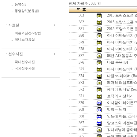
전체 자료수 : 383 건
동영상2
동영상3(분류별)
383
2015 프랑스오픈
382
2015 프랑스오픈
ㆍ자료실
381
2015 프랑스오픈
이론과실전&칼럼
380
아나 이바노비치 (
테니스자료실
379
아나 이바노비치 (
378
아나 이바노비치 (
ㆍ선수사진
377
08년 AO 돌풍의 
국내선수사진
376
나달 근육
[3]
국외선수사진
375
아나 이바노비치 (Hon
374
나달 vs 페더러 (Battle
373
페더러 & 샘프라스 (Seo
372
페더러 & 나달 (Seoul 
371
로딕의 시선처리
370
이사람이 레이튼??
369
멋있는 남자
368
안드레 아들, 스테
367
말코스와 예전여
366
워나비님이 좋아하
365
올해 2007년 두