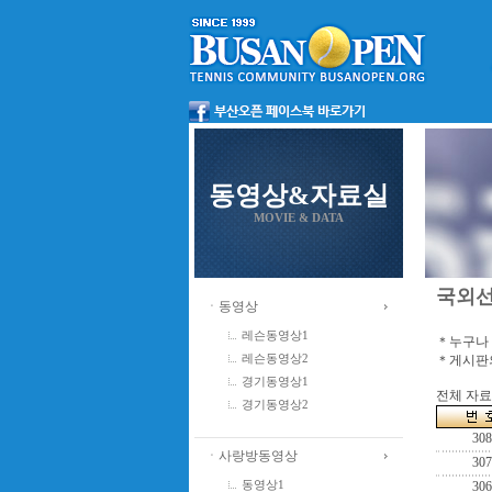
동영상&자료실
MOVIE & DATA
국외
ㆍ동영상
레슨동영상1
＊누구나 
＊게시판의
레슨동영상2
경기동영상1
전체 자료수
경기동영상2
308
ㆍ사랑방동영상
307
동영상1
306