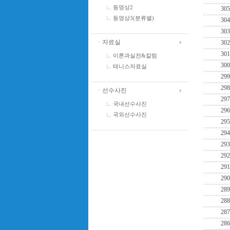
동영상2
305
동영상3(분류별)
304
303
ㆍ자료실
302
301
이론과실전&칼럼
300
테니스자료실
299
298
ㆍ선수사진
297
국내선수사진
296
국외선수사진
295
294
293
292
291
290
289
288
287
286