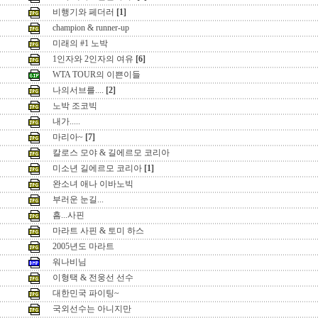
비행기와 페더러
[1]
champion & runner-up
미래의 #1 노박
1인자와 2인자의 여유
[6]
WTA TOUR의 이쁜이들
나의서브를....
[2]
노박 조코빅
내가.....
마리아~
[7]
칼로스 모야 & 길에르모 코리아
미소년 길에르모 코리아
[1]
완소녀 애나 이바노빅
부러운 눈길...
흠...사핀
마라트 사핀 & 토미 하스
2005년도 마라트
워나비님
이형택 & 전웅선 선수
대한민국 파이팅~
국외선수는 아니지만