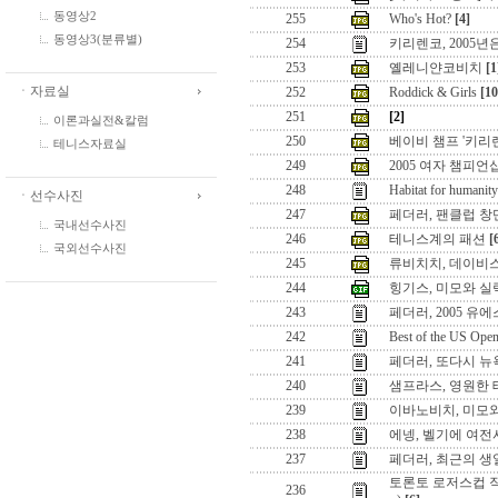
동영상2
255
Who's Hot?
[4]
동영상3(분류별)
254
키리렌코, 2005년
253
옐레니얀코비치
[1
ㆍ자료실
252
Roddick & Girls
[10
251
[2]
이론과실전&칼럼
250
베이비 챔프 '키리
테니스자료실
249
2005 여자 챔피언
248
Habitat for humanity
ㆍ선수사진
247
페더러, 팬클럽 창
국내선수사진
246
테니스계의 패션
[
국외선수사진
245
류비치치, 데이비
244
힝기스, 미모와 실
243
페더러, 2005 유
242
Best of the US Ope
241
페더러, 또다시 뉴
240
샘프라스, 영원한 
239
이바노비치, 미모
238
에넹, 벨기에 여전
237
페더러, 최근의 생
토론토 로저스컵 직
236