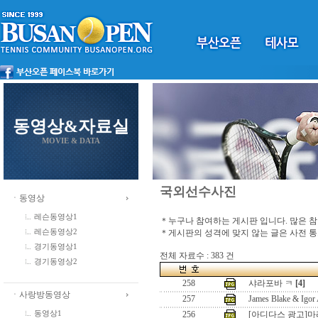
동영상&자료실
MOVIE & DATA
국외선수사진
ㆍ동영상
레슨동영상1
＊누구나 참여하는 게시판 입니다. 많은 
＊게시판의 성격에 맞지 않는 글은 사전 
레슨동영상2
경기동영상1
전체 자료수 : 383 건
경기동영상2
258
샤라포바 ㅋ
[4]
ㆍ사랑방동영상
257
James Blake & Ig
동영상1
256
[아디다스 광고]마