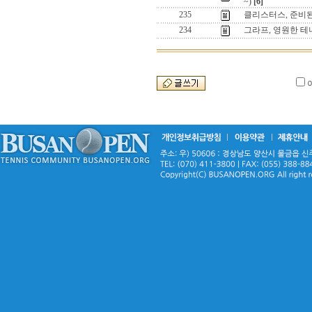
~)
[6]
235
클리스터스, 준비
234
그라프, 영원한 테