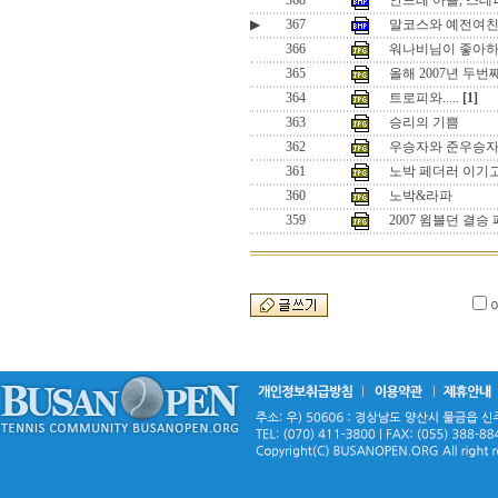
368
안드레 아들, 스테
▶
367
말코스와 예전여
366
워나비님이 좋아하
365
올해 2007년 두
364
트로피와.....
[1]
363
승리의 기쁨
362
우승자와 준우승
361
노박 페더러 이기
360
노박&라파
359
2007 윔블던 결