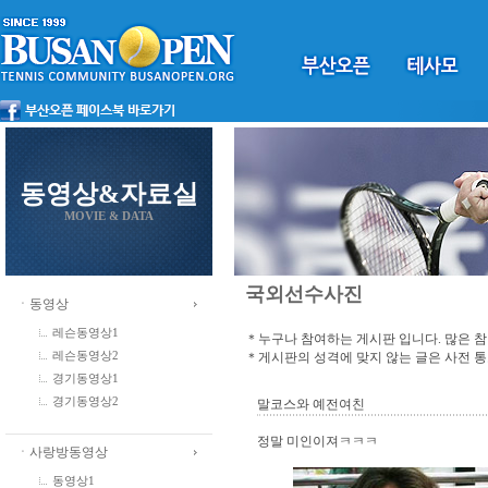
동영상&자료실
MOVIE & DATA
국외선수사진
ㆍ동영상
레슨동영상1
＊누구나 참여하는 게시판 입니다. 많은 
＊게시판의 성격에 맞지 않는 글은 사전 
레슨동영상2
경기동영상1
경기동영상2
말코스와 예전여친
정말 미인이져ㅋㅋㅋ
ㆍ사랑방동영상
동영상1