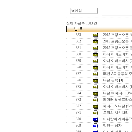
전체 자료수 : 383 건
383
2015 프랑스오픈
382
2015 프랑스오픈
381
2015 프랑스오픈
380
아나 이바노비치 (
379
아나 이바노비치 (
378
아나 이바노비치 (
377
08년 AO 돌풍의 
376
나달 근육
[3]
375
아나 이바노비치 (Hon
374
나달 vs 페더러 (Battle
373
페더러 & 샘프라스 (Seo
372
페더러 & 나달 (Seoul 
371
로딕의 시선처리
370
이사람이 레이튼??
369
멋있는 남자