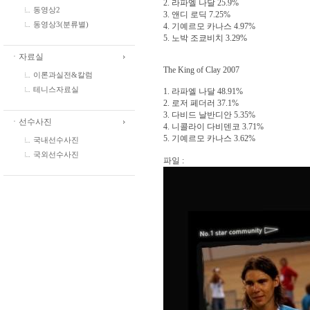
2. 라파엘 나달 25.9%
동영상2
3. 앤디 로딕 7.25%
동영상3(분류별)
4. 기예르모 카나스 4.97%
5. 노박 조쿄비치 3.29%
ㆍ자료실
The King of Clay 2007
이론과실전&칼럼
테니스자료실
1. 라파엘 나달 48.91%
2. 로저 페더러 37.1%
3. 다비드 날반디안 5.35%
ㆍ선수사진
4. 니콜라이 다비덴코 3.71%
5. 기예르모 카나스 3.62%
국내선수사진
국외선수사진
파일 :