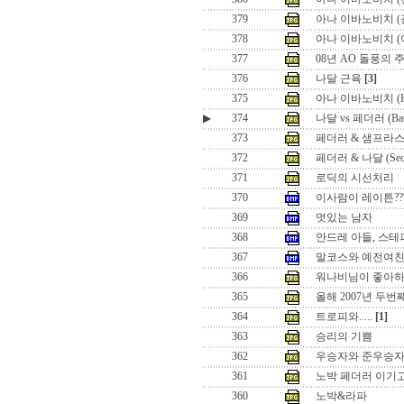
379
아나 이바노비치 (
378
아나 이바노비치 (
377
08년 AO 돌풍의 
376
나달 근육
[3]
375
아나 이바노비치 (Hon
▶
374
나달 vs 페더러 (Battle
373
페더러 & 샘프라스 (Seo
372
페더러 & 나달 (Seoul 
371
로딕의 시선처리
370
이사람이 레이튼??
369
멋있는 남자
368
안드레 아들, 스테
367
말코스와 예전여
366
워나비님이 좋아하
365
올해 2007년 두
364
트로피와.....
[1]
363
승리의 기쁨
362
우승자와 준우승
361
노박 페더러 이기
360
노박&라파