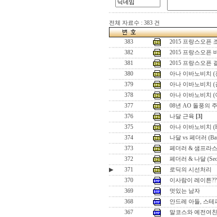
전체 자료수 : 383 건
383
2015 프랑스오픈
382
2015 프랑스오픈
381
2015 프랑스오픈
380
아나 이바노비치 (
379
아나 이바노비치 (
378
아나 이바노비치 (
377
08년 AO 돌풍의 
376
나달 근육
[3]
375
아나 이바노비치 (Hon
374
나달 vs 페더러 (Battle
373
페더러 & 샘프라스 (Seo
372
페더러 & 나달 (Seoul 
▶
371
로딕의 시선처리
370
이사람이 레이튼??
369
멋있는 남자
368
안드레 아들, 스테
367
말코스와 예전여