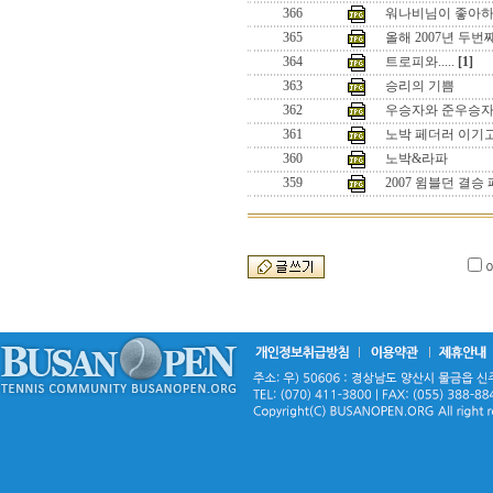
366
워나비님이 좋아하
365
올해 2007년 두
364
트로피와.....
[1]
363
승리의 기쁨
362
우승자와 준우승
361
노박 페더러 이기
360
노박&라파
359
2007 윔블던 결